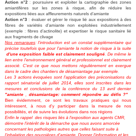
Action n°2
: poursuivre et exploiter la cartographie des zones
amiantifères sur les zones à risque, afin de réduire les
expositions liées aux affleurements naturels d’amiante
Action n°3
: évaluer et gérer le risque lié aux expositions à des
fibres de variétés d’amiante non exploitées industriellement
(exemple : fibres d’actinolite) et expertiser le risque sanitaire lié
aux fragments de clivage
Nos remarques
: l'introduction est un constat supplémentaire qui
précise toutefois que pour l'amiante la notion de risque à la suite
d'une exposition faible est clairement souligné
. De même le
lien entre l'environnement général et professionnel est clairement
associé. C'est ce que nous mettons régulièrement en exergue
dans le cadre des chantiers de désamiantage par exemple.
Les 3 actions évoquées sont l'application des préconisations du
rapport sénatorial de juillet 2014, elles sont inscrites dans les
mesures et conclusions de la conférence du 13 avril dernier
"amiante
,
désamiantage: comment répondre au défis ?"
Bien évidemment, ce sont les travaux pratiques qui nous
intéressent, à nous d'y participer dans la mesure de nos
possibilités, et de suivre les évolutions dans nos régions ​
Enfin le rappel des risques liés à l'exposition aux agents CMR,
démontre l'intérêt de la démarche que nous avons amorcée
concernant les pathologies autres que celles faisant suite à
l'inhalation des poussières d'amiante. Donner l'information et les