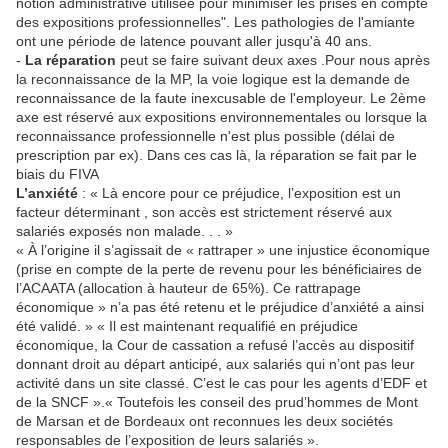
notion administrative utilisée pour minimiser les prises en compte
des expositions professionnelles". Les pathologies de l'amiante
ont une période de latence pouvant aller jusqu'à 40 ans.
-
La réparation
peut se faire suivant deux axes .Pour nous après
la reconnaissance de la MP, la voie logique est la demande de
reconnaissance de la faute inexcusable de l'employeur. Le 2ème
axe est réservé aux expositions environnementales ou lorsque la
reconnaissance professionnelle n'est plus possible (délai de
prescription par ex). Dans ces cas là, la réparation se fait par le
biais du FIVA
L’anxiété
: « Là encore pour ce préjudice, l’exposition est un
facteur déterminant , son accès est strictement réservé aux
salariés exposés non malade. . . »
« À l’origine il s’agissait de « rattraper » une injustice économique
(prise en compte de la perte de revenu pour les bénéficiaires de
l’ACAATA (allocation à hauteur de 65%). Ce rattrapage
économique » n’a pas été retenu et le préjudice d’anxiété a ainsi
été validé. » « Il est maintenant requalifié en préjudice
économique, la Cour de cassation a refusé l’accès au dispositif
donnant droit au départ anticipé, aux salariés qui n’ont pas leur
activité dans un site classé. C’est le cas pour les agents d’EDF et
de la SNCF ».« Toutefois les conseil des prud’hommes de Mont
de Marsan et de Bordeaux ont reconnues les deux sociétés
responsables de l’exposition de leurs salariés ».