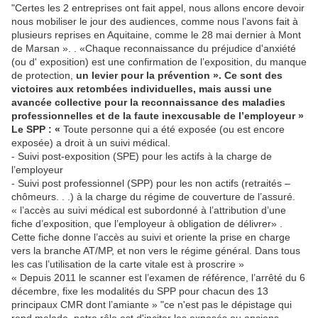
"Certes les 2 entreprises ont fait appel, nous allons encore devoir
nous mobiliser le jour des audiences, comme nous l’avons fait à
plusieurs reprises en Aquitaine, comme le 28 mai dernier à Mont
de Marsan ». . «Chaque reconnaissance du préjudice d'anxiété
(ou d' exposition) est une confirmation de l’exposition, du manque
de protection,
un levier pour la prévention ». Ce sont des
victoires aux retombées individuelles, mais aussi une
avancée collective pour la reconnaissance des maladies
professionnelles et de la faute inexcusable de l’employeur »
Le SPP : «
Toute personne qui a été exposée (ou est encore
exposée) a droit à un suivi médical.
- Suivi post-exposition (SPE) pour les actifs à la charge de
l’employeur
- Suivi post professionnel (SPP) pour les non actifs (retraités –
chômeurs. . .) à la charge du régime de couverture de l’assuré.
« l’accès au suivi médical est subordonné à l’attribution d’une
fiche d’exposition, que l’employeur à obligation de délivrer» .
Cette fiche donne l’accès au suivi et oriente la prise en charge
vers la branche AT/MP, et non vers le régime général. Dans tous
les cas l’utilisation de la carte vitale est à proscrire »
« Depuis 2011 le scanner est l’examen de référence, l’arrêté du 6
décembre, fixe les modalités du SPP pour chacun des 13
principaux CMR dont l’amiante » "ce n'est pas le dépistage qui