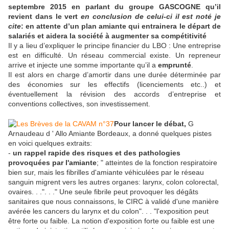
septembre 2015 en parlant du groupe GASCOGNE qu’il
revient dans le vert
en conclusion de celui-ci il est noté je
cite
: en attente d’un plan amiante qui entrainera le départ de
salariés et aidera la société à augmenter sa compétitivité
Il y a lieu d’expliquer le principe financier du LBO : Une entreprise
est en difficulté. Un réseau commercial existe. Un repreneur
arrive et injecte une somme importante qu’il a
emprunté
.
Il est alors en charge d’amortir dans une durée déterminée par
des économies sur les effectifs (licenciements etc..) et
éventuellement la révision des accords d’entreprise et
conventions collectives, son investissement.
Pour lancer le débat,
G
Arnaudeau d ' Allo Amiante Bordeaux, a donné quelques pistes
en voici quelques extraits:
-
un rappel rapide des risques
et des pathologies
provoquées par l'amiante
; " atteintes de la fonction respiratoire
bien sur, mais les fibrilles d'amiante véhiculées par le réseau
sanguin migrent vers les autres organes: larynx, colon colorectal,
ovaires. . .". . ." Une seule fibrile peut provoquer les dégâts
sanitaires que nous connaissons, le CIRC à validé d'une manière
avérée les cancers du larynx et du colon". . . "l'exposition peut
être forte ou faible. La notion d'exposition forte ou faible est une