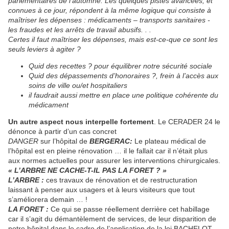
parlementaires de l’automne. Les quelques pistes avancées, et
connues à ce jour, répondent à la même logique qui consiste à
maîtriser les dépenses : médicaments – transports sanitaires -
les fraudes et les arrêts de travail abusifs. . .
Certes il faut maîtriser les dépenses, mais est-ce-que ce sont les
seuls leviers à agiter ?
Quid des recettes ? pour équilibrer notre sécurité sociale
Quid des dépassements d’honoraires ?, frein à l’accès aux
soins de ville ou/et hospitaliers
il faudrait aussi mettre en place une politique cohérente du
médicament
Un autre aspect nous interpelle fortement
. Le CERADER 24 le
dénonce à partir d’un cas concret
DANGER
sur l’hôpital de
BERGERAC:
Le plateau médical de
l’hôpital est en pleine rénovation … il le fallait car il n’était plus
aux normes actuelles pour assurer les interventions chirurgicales.
« L’ARBRE NE CACHE-T-IL PAS LA FORET ? »
L’ARBRE :
ces travaux de rénovation et de restructuration
laissant à penser aux usagers et à leurs visiteurs que tout
s’améliorera demain … !
LA FORET :
Ce qui se passe réellement derrière cet habillage
car il s’agit du démantèlement de services, de leur disparition de
notre hôpital dans le cadre de l’application de la loi BACHELOT