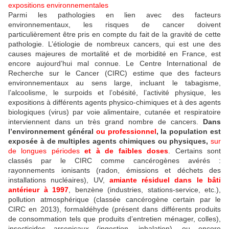
expositions environnementales
Parmi les pathologies en lien avec des facteurs
environnementaux, les risques de cancer doivent
particulièrement être pris en compte du fait de la gravité de cette
pathologie. L’étiologie de nombreux cancers, qui est une des
causes majeures de mortalité et de morbidité en France, est
encore aujourd’hui mal connue. Le Centre International de
Recherche sur le Cancer (CIRC) estime que des facteurs
environnementaux au sens large, incluant le tabagisme,
l’alcoolisme, le surpoids et l’obésité, l’activité physique, les
expositions à différents agents physico-chimiques et à des agents
biologiques (virus) par voie alimentaire, cutanée et respiratoire
interviennent dans un très grand nombre de cancers.
Dans
l’environnement général
ou professionnel
, la population est
exposée à de multiples agents chimiques ou physiques,
sur
de longues périodes
et à de faibles doses
. Certains sont
classés par le CIRC comme cancérogènes avérés :
rayonnements ionisants (radon, émissions et déchets des
installations nucléaires), UV,
amiante
résiduel dans le bâti
antérieur à 1997
, benzène (industries, stations-service, etc.),
pollution atmosphérique (classée cancérogène certain par le
CIRC en 2013), formaldéhyde (présent dans différents produits
de consommation tels que produits d’entretien ménager, colles),
insecticides arsenicaux (ingestion, inhalation), ou encore