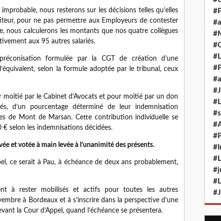
 improbable, nous resterons sur les décisions telles qu’elles
#P
rtiteur, pour ne pas permettre aux Employeurs de contester
#a
ure, nous calculerons les montants que nos quatre collègues
#M
ivement aux 95 autres salariés.
#
#L
préconisation formulée par la CGT de création d’une
#P
’équivalent, selon la formule adoptée par le tribunal, ceux
#a
#J
r moitié par le Cabinet d’Avocats et pour moitié par un don
#L
és, d’un pourcentage déterminé de leur indemnisation
#s
s de Mont de Marsan. Cette contribution individuelle se
#
 € selon les indemnisations décidées.
#P
ée et votée à main levée à l’unanimité des présents.
#I
#L
ppel, ce serait à Pau, à échéance de deux ans probablement,
#j
#L
t à rester mobilisés et actifs pour toutes les autres
#J
embre à Bordeaux et à s’inscrire dans la perspective d’une
devant la Cour d’Appel, quand l’échéance se présentera.