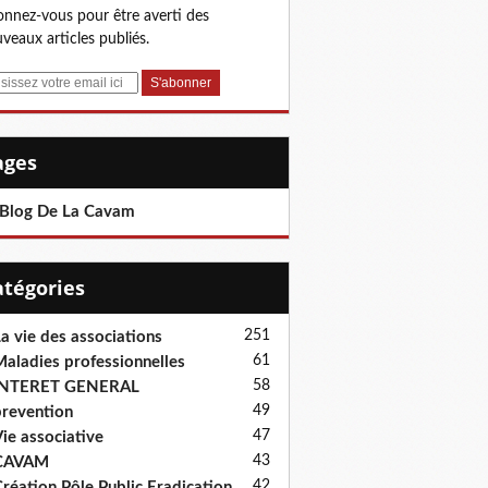
nnez-vous pour être averti des
veaux articles publiés.
Pages
 Blog De La Cavam
Catégories
251
a vie des associations
61
aladies professionnelles
58
INTERET GENERAL
49
revention
47
ie associative
43
CAVAM
42
réation Pôle Public Eradication