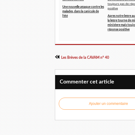
Une nouvelle attaque contre les
malades, dans la canicule de
l'été
Apres notre lettre au
la lettre tourne de m
ministere mais toujo
réponse positive
Les Brèves de la CAVAM n° 40
Commenter cet article
Ajouter un commentaire