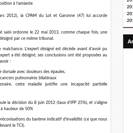
20
sition à l’amiante
20
20
ars 2012), la CPAM du Lot et Garonne (47) lui accorde
20
ité saisi ordonne le 22 mai 2013, comme chaque fois, une
désigné par ce même tribunal.
de malchance. L’expert désigné est décède avant d’avoir pu
expert a été désigné, ses conclusions ont été proposées au
avoir :
e dorsale avec douleurs des épaules,
cancers pulmonaires bilatéraux
naire, cette maladie justifie une incapacité partielle
nule la décision du 8 juin 2012 (taux d’IPP 25%), et s’aligne
re à hauteur de 50%
réconisations du barème indicatif d’invalidité (ce que nous
evant le TCI).