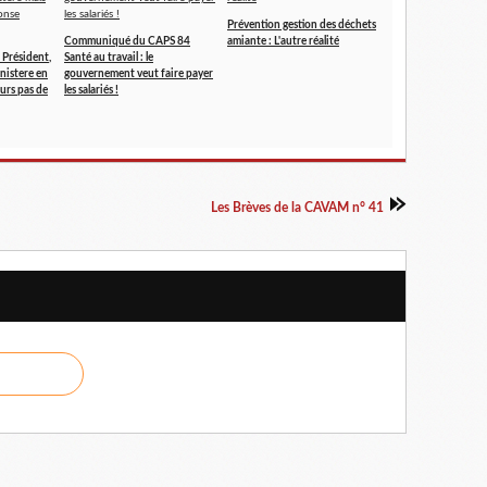
Prévention gestion des déchets
Communiqué du CAPS 84
amiante : L'autre réalité
 Président,
Santé au travail : le
inistere en
gouvernement veut faire payer
urs pas de
les salariés !
Les Brèves de la CAVAM n° 41