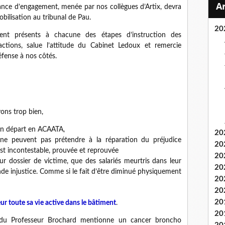
nce d’engagement, menée par nos collègues d’Artix, devra
ilisation au tribunal de Pau.
20
ment présents à chacune des étapes d’instruction des
ctions, salue l’attitude du Cabinet Ledoux et remercie
fense à nos côtés.
vons trop bien,
'un départ en ACAATA,
20
ne peuvent pas prétendre à la réparation du préjudice
20
est incontestable, prouvée et reprouvée
20
eur dossier de victime, que des salariés meurtris dans leur
20
nde injustice. Comme si le fait d’être diminué physiquement
20
20
20
ur toute sa vie active dans le bâtiment
.
20
al du Professeur Brochard mentionne un cancer broncho