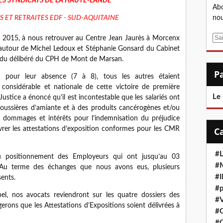
ES SYNDICATS DE LA HAUTE-LANDE
Abo
S ET RETRAITES EDF - SUD-AQUITAINE
nou
E
 2015, à nous retrouver au Centre Jean Jaurès à Morcenx
m
GT autour de Michel Ledoux et Stéphanie Gonsard du Cabinet
a
n du délibéré du CPH de Mont de Marsan.
i
s pour leur absence (7 à 8), tous les autres étaient
l
considérable et nationale de cette victoire de première
Le
ustice a énoncé qu’il est incontestable que les salariés ont
poussières d’amiante et à des produits cancérogènes et/ou
dommages et intérêts pour l’indemnisation du préjudice
livrer les attestations d’exposition conformes pour les CMR
#L
 positionnement des Employeurs qui ont jusqu’au 03
#M
 Au terme des échanges que nous avons eus, plusieurs
#
sents.
#p
pel, nos avocats reviendront sur les quatre dossiers des
#V
erons que les Attestations d’Expositions soient délivrées à
#
#C