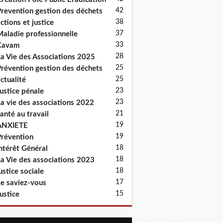
42
revention gestion des déchets
38
ctions et justice
37
aladie professionnelle
33
Cavam
28
a Vie des Associations 2025
25
révention gestion des déchets
25
ctualité
23
ustice pénale
23
a vie des associations 2022
21
anté au travail
19
ANXIETE
19
révention
18
ntérêt Général
18
a Vie des associations 2023
18
ustice sociale
17
e saviez-vous
15
ustice