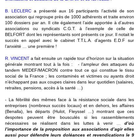
B. LECLERC
a présenté aux 16 participants l’activité de son
association qui regroupe près de 1000 adhérents et traite environ
100 dossiers par an. Il cite également l’aide apportée à d’autres
associations ou syndicats C.G.T. à l’exemple de celle de
BELFORT dont les représentants sont présents ce jour. Il notait le
succès en appel avec le cabinet T.T.L.A. d’agents E.D.F sur
l’anxiété … une première !
R. VINCENT
a fait ensuite un rapide tour d’horizon sur la situation
générale montrant tout à la fois : - l’ampleur des attaques du
tandem MEDEF/MACRON contre tout ce qui constitue le tissu
social de la France ; les contaminés et victimes ou ayants droit
n’échappant pas aux coupes claires dans leur quotidien (salaires,
retraites, pensions, accès à la santé …)
- La fébrilité des mêmes face à la résistance sociale dans les
entreprises (nombreux succès locaux) et en dehors, les affaires
(Benalla), les départs (Hulot, Fleyssel …) montrant que ces
despotes peuvent être bousculés si les rassemblements
nécessaires se réalisent dans les luttes à venir …
d’où
l’importance de la proposition aux associations d’agir elles
aussi pour défendre leurs doléances et revendications le 9