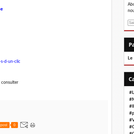
Abo
le
nou
E
m
a
i
l
Le
s-d-un-clic
e consulter
#L
#M
#
#p
#V
post
0
#
#C