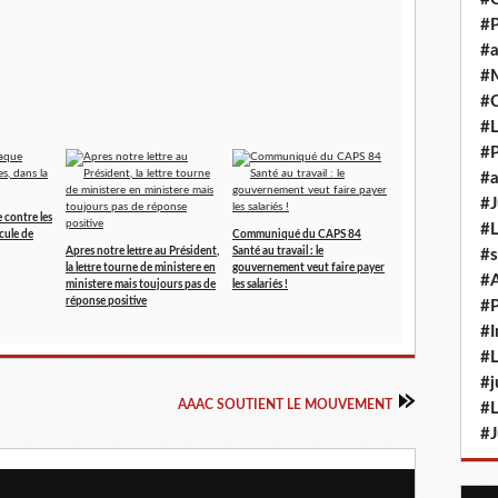
#P
#a
#M
#
#L
#P
#a
#J
 contre les
#L
cule de
Communiqué du CAPS 84
Apres notre lettre au Président,
Santé au travail : le
#s
la lettre tourne de ministere en
gouvernement veut faire payer
#
ministere mais toujours pas de
les salariés !
réponse positive
#P
#I
#L
#j
AAAC SOUTIENT LE MOUVEMENT
#L
#J