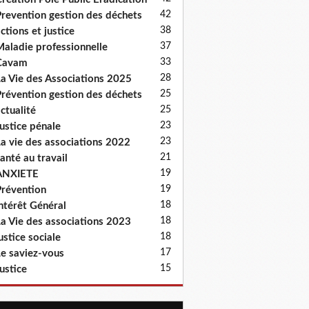
42
revention gestion des déchets
38
ctions et justice
37
aladie professionnelle
33
Cavam
28
a Vie des Associations 2025
25
révention gestion des déchets
25
ctualité
23
ustice pénale
23
a vie des associations 2022
21
anté au travail
19
ANXIETE
19
révention
18
ntérêt Général
18
a Vie des associations 2023
18
ustice sociale
17
e saviez-vous
15
ustice