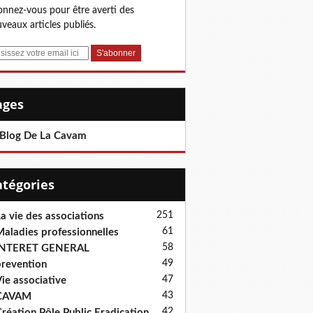
nnez-vous pour être averti des
veaux articles publiés.
Pages
 Blog De La Cavam
Catégories
251
a vie des associations
61
aladies professionnelles
58
INTERET GENERAL
49
revention
47
ie associative
43
CAVAM
42
réation Pôle Public Eradication