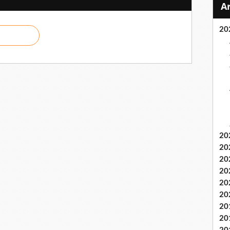
20
20
20
20
20
20
20
20
20