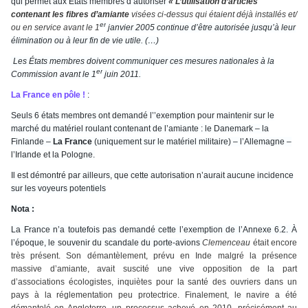
qui permet aux États membres d’autoriser
« L’utilisation d’articles
contenant les fibres d’amiante
visées ci-dessus qui étaient déjà installés et/
er
ou en service avant le 1
janvier 2005 continue d’être autorisée jusqu’à leur
élimination ou à leur fin de vie utile. (…)
Les États membres doivent communiquer ces mesures nationales à la
er
Commission avant le 1
juin 2011.
La France en pôle !
:
Seuls 6 états membres ont demandé l’’exemption pour maintenir sur le
marché du matériel roulant contenant de l’amiante : le Danemark – la
Finlande –
La France
(uniquement sur le matériel militaire) – l’Allemagne –
l’Irlande et la Pologne.
Il est démontré par ailleurs, que cette autorisation n’aurait aucune incidence
sur les voyeurs potentiels
Nota :
La France n’a toutefois pas demandé cette l’exemption de l’Annexe 6.2. À
l’époque, le souvenir du scandale du porte-avions
Clemenceau
était encore
très présent. Son démantèlement, prévu en Inde malgré la présence
massive d’amiante, avait suscité une vive opposition de la part
d’associations écologistes, inquiètes pour la santé des ouvriers dans un
pays à la réglementation peu protectrice. Finalement, le navire a été