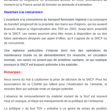
démantelé en Angleterre, un processus achevé en 2010, précisément au
moment où la France aurait dû formuler sa demande d’exemption.
Ouverture à la concurrence
L’ouverture à la concurrence du transport ferroviaire régional
s’accompagne
du transfert progressif de la propriété des trains aux Régions, qui les avaient
financés depuis la régionalisation des TER en 2002. Jusqu’alors propriété
de la SNCF, ces rames pourront ainsi être mises à disposition du ou des
futurs opérateurs désignés par appel d’offres, qu’il s’agisse de la SNCF ou
de concurrents.
Une vigilance particulière s’impose donc lors des opérations de
maintenance lourde ou de démantèlement. En revanche, en circulation
normale, ces rames ne posent pas de problème sanitaire, ce qui explique
pourquoi la SNCF est toujours autorisée à les exploiter.
Remarques :
Nous avons du mal à cautionner la prise de décision de la SNCF. Pour les
associations de la CAVAM qui luttent pour l’éradication de l’amiante, la
moindre fibre qui subsiste reste un danger potentiel.
L’absence de renouvellement du matériel roulant de la Sncf est souvent
mise en exergue, et étaye les manquements de la politique de l’entreprise.
La politique « du tout TGV » entraîne à ce genre de prises de position