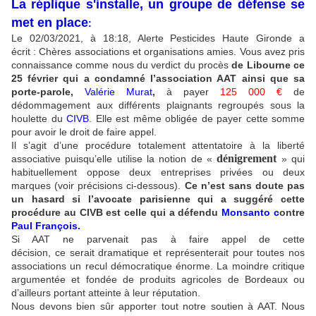
La réplique s'installe, un groupe de défense se
met en place
:
Le 02/03/2021, à 18:18, Alerte Pesticides Haute Gironde a
écrit : Chères associations et organisations amies. Vous avez pris
connaissance comme nous du verdict du procès
de Libourne ce
25 février qui a condamné l’association AAT ainsi que sa
porte-parole,
Valérie Murat
,
à payer
125 000 €
de
dédommagement aux différents plaignants regroupés sous la
houlette du
CIVB
. Elle est même obligée de payer cette somme
pour avoir le droit de faire appel.
Il s’agit d’une procédure totalement attentatoire à la liberté
dénigrement
associative puisqu’elle utilise la notion de «
» qui
habituellement oppose deux entreprises privées ou deux
marques (voir précisions ci-dessous).
Ce n’est sans doute pas
un hasard si l’avocate parisienne qui a suggéré cette
procédure au CIVB est celle qui a défendu
Monsanto c
ontre
Paul François.
Si AAT ne parvenait pas à faire appel de cette
décision, ce serait dramatique et représenterait pour toutes nos
associations un recul démocratique énorme. La moindre critique
argumentée et fondée de produits agricoles de Bordeaux ou
d’ailleurs portant atteinte à leur réputation.
Nous devons bien sûr apporter tout notre soutien à AAT. Nous