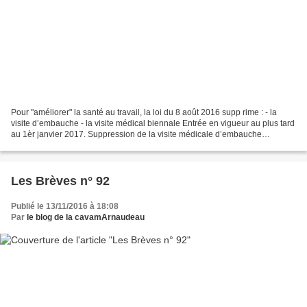
Pour "améliorer" la santé au travail, la loi du 8 août 2016 supp rime : - la
visite d’embauche - la visite médical biennale Entrée en vigueur au plus tard
au 1èr janvier 2017. Suppression de la visite médicale d’embauche
Obligatoire et systématique jusqu’à...
Les Brèves n° 92
Publié le 13/11/2016 à 18:08
Par
le blog de la cavamArnaudeau