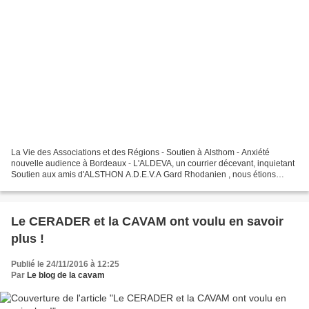
La Vie des Associations et des Régions - Soutien à Alsthom - Anxiété
nouvelle audience à Bordeaux - L'ALDEVA, un courrier décevant, inquietant
Soutien aux amis d'ALSTHON A.D.E.V.A Gard Rhodanien , nous étions
nombreux devant le tribunal de Nîmes ce mardi...
Le CERADER et la CAVAM ont voulu en savoir
plus !
Publié le 24/11/2016 à 12:25
Par
Le blog de la cavam