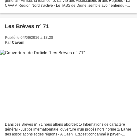
général - Amisol: la relance ! 2/ La Vie des Associations et des Régions - La
CAVAM Région Nord s'active - Le TASS de Digne, semble avoir entendu -
Limoges, le CERADER 87 devant les...
Les Brèves n° 71
Publié le 04/06/2016 à 13:28
Par
Cavam
Dans ces Brèves n° 71 nous allons aborder: 1/ Informations de caractère
général - Justice internationnale: ouverture d'un procès hors norme 2/ La vie
des associations et des régions - A Caen l'Etat est condamné à payer -