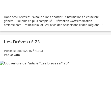
Dans ces Brèves n° 74 nous allons aborder 1/ Informations à caractère
général - De plus en plus complqué - Prévention www.eradication-
amiante.com - Point sur la loi ! 2/ La vie des Associtions et des Régions - La
CAVAM Auvergne, une création par étape...
Les Brèves n° 73
Publié le 20/06/2016 à 13:24
Par
Cavam