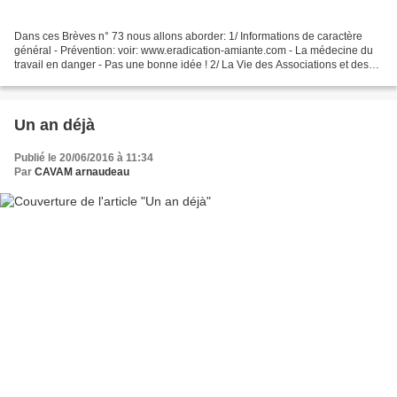
Dans ces Brèves n° 73 nous allons aborder: 1/ Informations de caractère
général - Prévention: voir: www.eradication-amiante.com - La médecine du
travail en danger - Pas une bonne idée ! 2/ La Vie des Associations et des
Régions - le CAPER Thiant : en...
Un an déjà
Publié le 20/06/2016 à 11:34
Par
CAVAM arnaudeau