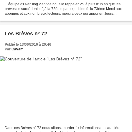
.L'équipe d'OverBlog vient de nous le rappeler Voilà plus d'un an que les
brèves se succèdent, déjà la 72ème parue, et bientôt la 73ème Merci aux
abonnés et aux nombreux lecteurs, merci à ceux qui apportent leurs
commentaires chaque semaine. A ces derniers...
Les Brèves n° 72
Publié le 13/06/2016 à 20:46
Par
Cavam
Dans ces Brèves n° 72 nous allons aborder: 1/ Informations de caractère