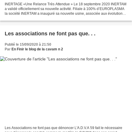
INERTAGE «Une Relance Très Attendue » Le 18 septembre 2020 INERTAM
a validé officiellement sa nouvelle activité. Filiale à 100% d’EUROPLASMA
la société INERTAM a inauguré sa nouvelle usine, associée aux évolutions
techniques moins énergivores, de la torche...
Les associations ne font pas que. . .
Publié le 15/09/2020 à 21:50
Par
En Finir le blog de la cavam n 2
Les Associations ne font pas que dénoncer L'A.D.V.A 59 fait le nécessaire