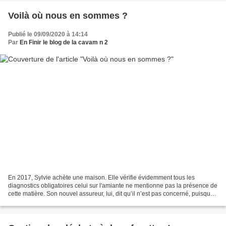
Voilà où nous en sommes ?
Publié le 09/09/2020 à 14:14
Par
En Finir le blog de la cavam n 2
En 2017, Sylvie achète une maison. Elle vérifie évidemment tous les
diagnostics obligatoires celui sur l'amiante ne mentionne pas la présence de
cette matière. Son nouvel assureur, lui, dit qu’il n’est pas concerné, puisque
le sinistre a eu lieu avant...