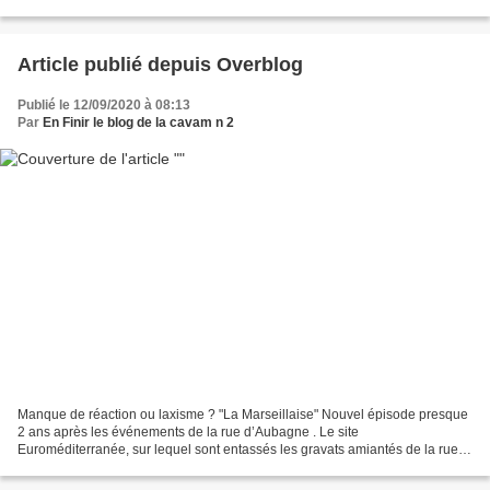
les soignants touchés par le virus ayant besoin...
Article publié depuis Overblog
Publié le 12/09/2020 à 08:13
Par
En Finir le blog de la cavam n 2
Manque de réaction ou laxisme ? "La Marseillaise" Nouvel épisode presque
2 ans après les événements de la rue d’Aubagne . Le site
Euroméditerranée, sur lequel sont entassés les gravats amiantés de la rue
du drame, a lancé un appel d’offres pour les évacuer,...