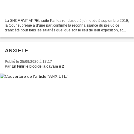
La SNCF FAIT APPEL suite Par les rendus du 5 juin et du 5 septembre 2019,
la Cour suprême a d’une part confirmé la reconnaissance du préjudice
d’anxiété pour tous les salariés quel que soit le lieu de leur exposition, et
d’autre part a élargi cette reconnaissance...
ANXIETE
Publié le 25/09/2020 à 17:17
Par
En Finir le blog de la cavam n 2