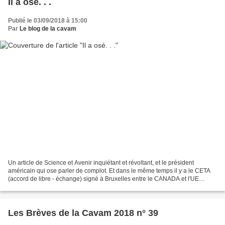
Il a osé. . .
Publié le 03/09/2018 à 15:00
Par
Le blog de la cavam
Un article de Science et Avenir inquiétant et révoltant, et le président
américain qui ose parler de complot. Et dans le même temps il y a le CETA
(accord de libre - échange) signé à Bruxelles entre le CANADA et l'UE
(adoption partielle le 21 septembre...
Les Brèves de la Cavam 2018 n° 39