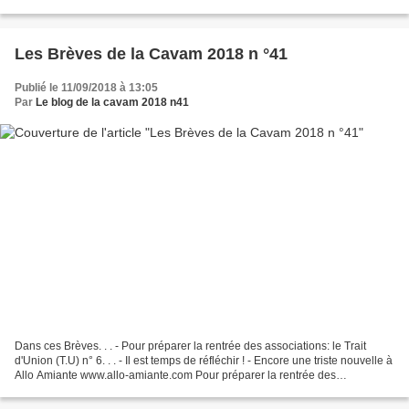
patron de la manufacture Amisol de Clermont-Ferrand...
Les Brèves de la Cavam 2018 n °41
Publié le 11/09/2018 à 13:05
Par
Le blog de la cavam 2018 n41
Dans ces Brèves. . . - Pour préparer la rentrée des associations: le Trait
d'Union (T.U) n° 6. . . - Il est temps de réfléchir ! - Encore une triste nouvelle à
Allo Amiante www.allo-amiante.com Pour préparer la rentrée des
associations le Trait d'Union...