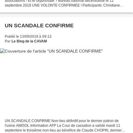
associations - Et le Glyphosate ? Bureau national décentralisé le 12
septembre 2018 UNE VOLONTE CONFIRMEE ! Participants: Christiane
Vincent - Bernard Leclerc - René Vincent...
UN SCANDALE CONFIRME
Publié le 13/09/2018 à 09:12
Par
Le Blog de la CAVAM
UN SCANDALE CONFIRME Non-lieu définitif pour le dernier patron de
l'usine AMISOL Information AFP La Cour de cassation a validé mardi 11
septembre le troisième non-lieu au bénéfice de Claude CHOPIN, dernier