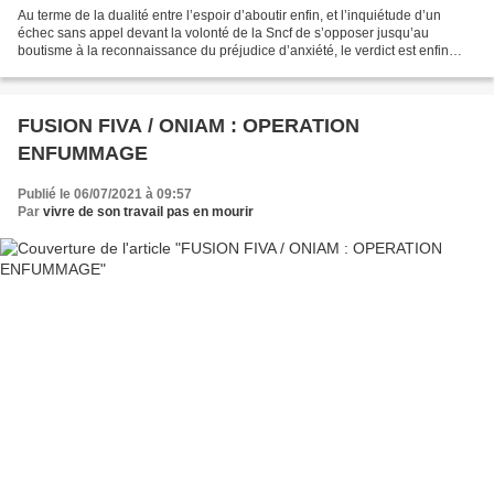
Au terme de la dualité entre l’espoir d’aboutir enfin, et l’inquiétude d’un
échec sans appel devant la volonté de la Sncf de s’opposer jusqu’au
boutisme à la reconnaissance du préjudice d’anxiété, le verdict est enfin
tombé Ce 7 juillet 2021, la cour...
FUSION FIVA / ONIAM : OPERATION
ENFUMMAGE
Publié le 06/07/2021 à 09:57
Par
vivre de son travail pas en mourir