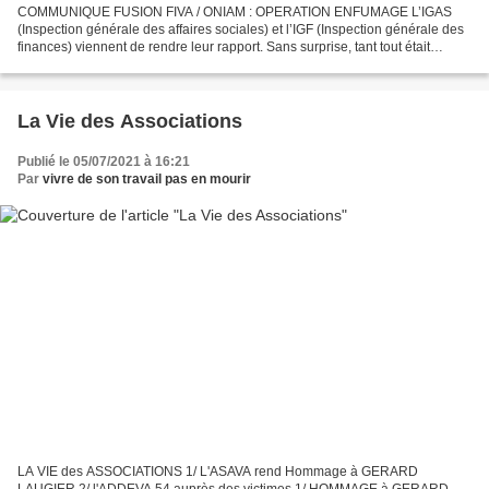
COMMUNIQUE FUSION FIVA / ONIAM : OPERATION ENFUMAGE L’IGAS
(Inspection générale des affaires sociales) et l’IGF (Inspection générale des
finances) viennent de rendre leur rapport. Sans surprise, tant tout était
d’avance ficelé, ces deux organismes préconisent...
La Vie des Associations
Publié le 05/07/2021 à 16:21
Par
vivre de son travail pas en mourir
LA VIE des ASSOCIATIONS 1/ L'ASAVA rend Hommage à GERARD
LAUGIER 2/ l'ADDEVA 54 auprès des victimes 1/ HOMMAGE à GERARD