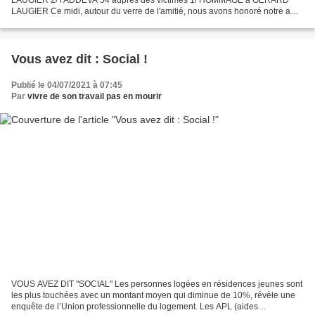
LAUGIER Ce midi, autour du verre de l'amitié, nous avons honoré notre ami
et camarade Gérard LAUGIER qui a décidé, après 14 années...
Vous avez dit : Social !
Publié le 04/07/2021 à 07:45
Par
vivre de son travail pas en mourir
VOUS AVEZ DIT "SOCIAL" Les personnes logées en résidences jeunes sont
les plus touchées avec un montant moyen qui diminue de 10%, révèle une
enquête de l’Union professionnelle du logement. Les APL (aides