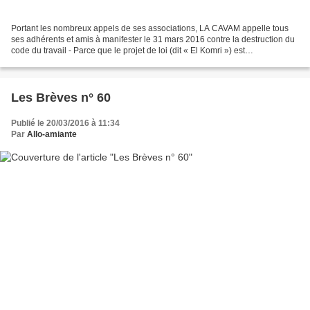
Portant les nombreux appels de ses associations, LA CAVAM appelle tous
ses adhérents et amis à manifester le 31 mars 2016 contre la destruction du
code du travail - Parce que le projet de loi (dit « El Komri ») est
RETROGRADE et constitue un retour au...
Les Brèves n° 60
Publié le 20/03/2016 à 11:34
Par
Allo-amiante