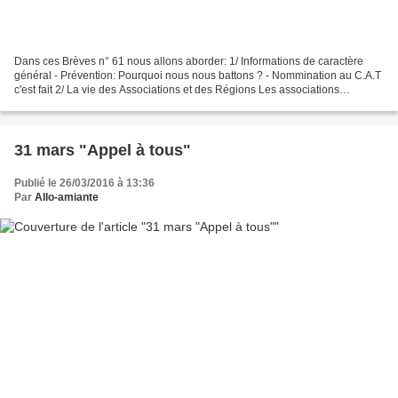
Dans ces Brèves n° 61 nous allons aborder: 1/ Informations de caractère
général - Prévention: Pourquoi nous nous battons ? - Nommination au C.A.T
c'est fait 2/ La vie des Associations et des Régions Les associations
régionales en pleine bagarre: - A Dignes...
31 mars "Appel à tous"
Publié le 26/03/2016 à 13:36
Par
Allo-amiante