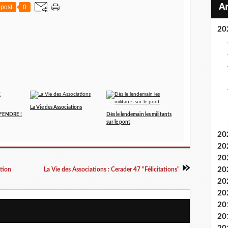
post
0
20
La Vie des Associations
EFENDRE !
Dès le lendemain les militants
sur le pont
20
20
20
20
tion
La Vie des Associations : Cerader 47 "Félicitations"
20
20
20
20