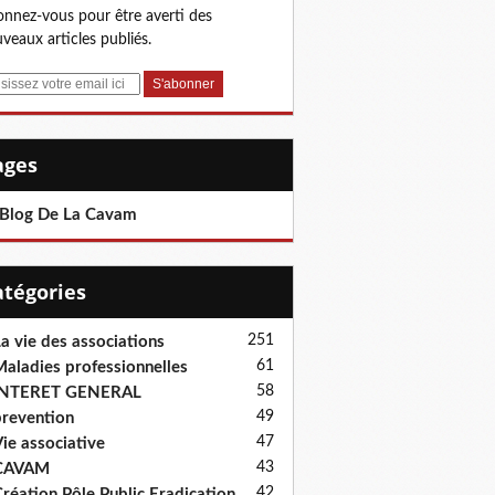
nnez-vous pour être averti des
veaux articles publiés.
Pages
 Blog De La Cavam
Catégories
251
a vie des associations
61
aladies professionnelles
58
INTERET GENERAL
49
revention
47
ie associative
43
CAVAM
42
réation Pôle Public Eradication