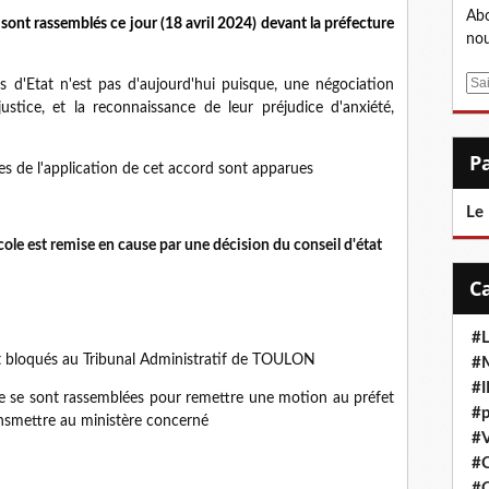
Abo
sont rassemblés ce jour (18 avril 2024) devant la préfecture
nou
E
rs d'Etat n'est pas d'aujourd'hui puisque, une négociation
m
stice, et la reconnaissance de leur préjudice d'anxiété,
a
i
ves de l'application de cet accord sont apparues
l
Le
ocole est remise en cause par une décision du conseil d'état
#L
nt bloqués au Tribunal Administratif de TOULON
#M
#
ade se sont rassemblées pour remettre une motion au préfet
#p
ransmettre au ministère concerné
#V
#
#C