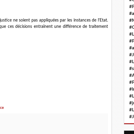
#P
#a
ustice ne soient pas appliquées par les instances de l'Etat.
#M
ue ces décisions entraînent une différence de traitement
#
#L
#P
#a
#J
#L
#s
#
#P
#I
#L
#j
ice
#L
#J