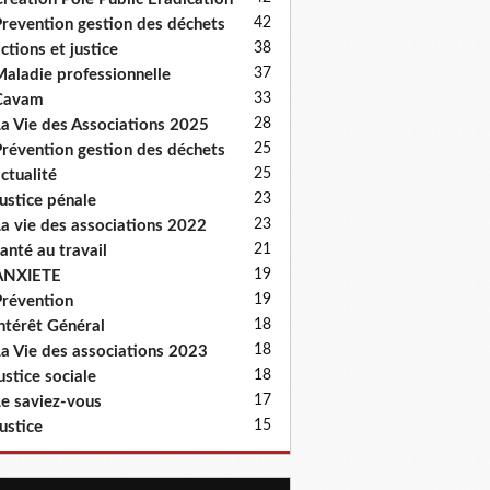
42
revention gestion des déchets
38
ctions et justice
37
aladie professionnelle
33
Cavam
28
a Vie des Associations 2025
25
révention gestion des déchets
25
ctualité
23
ustice pénale
23
a vie des associations 2022
21
anté au travail
19
ANXIETE
19
révention
18
ntérêt Général
18
a Vie des associations 2023
18
ustice sociale
17
e saviez-vous
15
ustice