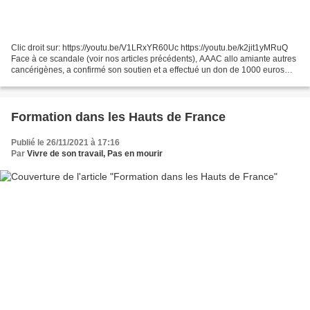
Clic droit sur: https://youtu.be/V1LRxYR60Uc https://youtu.be/k2jit1yMRuQ
Face à ce scandale (voir nos articles précédents), AAAC allo amiante autres
cancérigènes, a confirmé son soutien et a effectué un don de 1000 euros
Lentement mais surement la cognotte...
Formation dans les Hauts de France
Publié le 26/11/2021 à 17:16
Par
Vivre de son travail, Pas en mourir