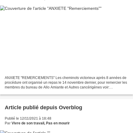
ANXIETE "REMERCIEMENTS" Les cheminots victorieux après 8 années de
procédure ont organisé un repas le 14 novembre dernier, pour remercier les
membres du bureau de Allo Amiante et Autres cancérigènes voir:
https://www.amiantemaladieprofessionnelle.com/2021/07/le-verdict-est-
tombe.html...
Article publié depuis Overblog
Publié le 12/11/2021 à 18:48
Par
Vivre de son travail, Pas en mourir