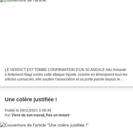
LE VERDICT EST TOMBE CONFIRMATION D'UN SCANDALE Allo Amiante
à fortement réagi contre cette attaque injuste: comme en témoignent tous les
articles consacrés, elle soutien l'association et sa porte parole depuis le
début. Comme le 13 octobre 2021, ous...
Une colère justifiée !
Publié le 09/11/2021 à 08:49
Par
Vivre de son travail, Pas en mourir