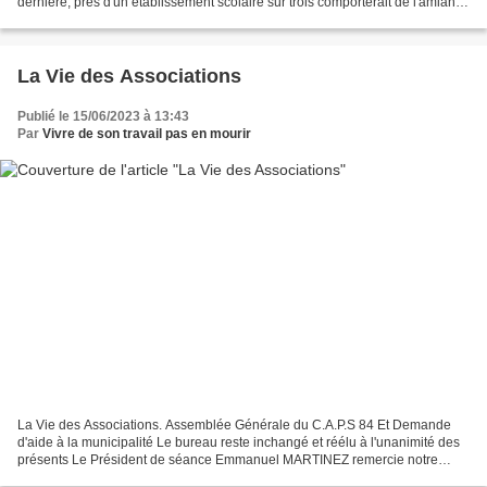
dernière, près d'un établissement scolaire sur trois comporterait de l'amiante.
S'appuyant sur l'Enquête...
La Vie des Associations
Publié le 15/06/2023 à 13:43
Par
Vivre de son travail pas en mourir
La Vie des Associations. Assemblée Générale du C.A.P.S 84 Et Demande
d'aide à la municipalité Le bureau reste inchangé et réélu à l'unanimité des
présents Le Président de séance Emmanuel MARTINEZ remercie notre
avocate d'avoir répondu favorablement à...