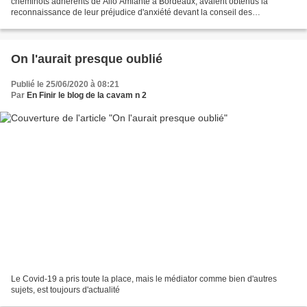
cheminots adhérents de Allo Amiante à Bordeaux, avaient obtenus la
reconnaissance de leur préjudice d'anxiété devant la conseil des
prud'hommes qu'ils avaient saisi le 5 juin 2013....
On l'aurait presque oublié
Publié le 25/06/2020 à 08:21
Par
En Finir le blog de la cavam n 2
Le Covid-19 a pris toute la place, mais le médiator comme bien d'autres
sujets, est toujours d'actualité