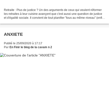
Retraite : Plus de justice ? Un des arguments de ceux qui veulent réformer
les retraites à leur cuisine avançent que c'est aussi une question de justice
et d'égalité sociale. Il convient de tout planifier "tous au même niveau" (enfin
presque tous. . .)...
ANXIETE
Publié le 25/09/2020 à 17:17
Par
En Finir le blog de la cavam n 2