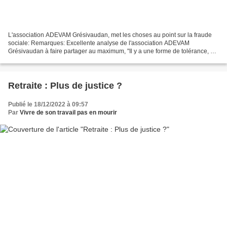
L'association ADEVAM Grésivaudan, met les choses au point sur la fraude
sociale: Remarques: Excellente analyse de l'association ADEVAM
Grésivaudan à faire partager au maximum, "Il y a une forme de tolérance, au
moins relative, à la fraude fiscale, à ce...
Retraite : Plus de justice ?
Publié le 18/12/2022 à 09:57
Par
Vivre de son travail pas en mourir