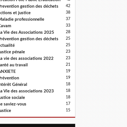
42
revention gestion des déchets
38
ctions et justice
37
aladie professionnelle
33
Cavam
28
a Vie des Associations 2025
25
révention gestion des déchets
25
ctualité
23
ustice pénale
23
a vie des associations 2022
21
anté au travail
19
ANXIETE
19
révention
18
ntérêt Général
18
a Vie des associations 2023
18
ustice sociale
17
e saviez-vous
15
ustice