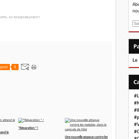
Abo
nou
E
m
a
i
l
Le
post
0
#L
#M
#
#p
#V
"Réparation " !
#
tend le
Une nouvelle attaque contre les
#C