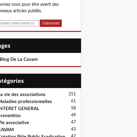
nnez-vous pour être averti des
veaux articles publiés.
Pages
 Blog De La Cavam
Catégories
251
a vie des associations
61
aladies professionnelles
58
INTERET GENERAL
49
revention
47
ie associative
43
CAVAM
42
réation Pôle Public Eradication