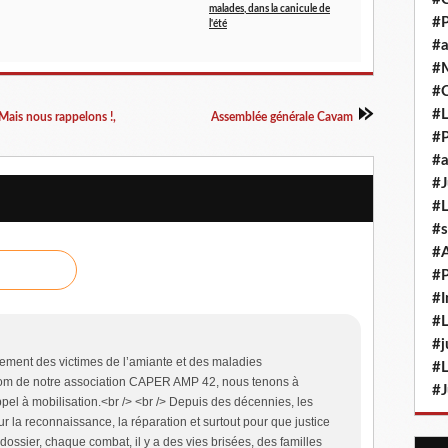
malades, dans la canicule de
#P
l'été
#a
#M
#
#L
Mais nous rappelons !,
Assemblée générale Cavam
#P
#a
#J
#L
#s
#
#P
#I
#L
#j
lement des victimes de l’amiante et des maladies
#L
 nom de notre association CAPER AMP 42, nous tenons à
#J
ppel à mobilisation.<br /> <br /> Depuis des décennies, les
ur la reconnaissance, la réparation et surtout pour que justice
dossier, chaque combat, il y a des vies brisées, des familles