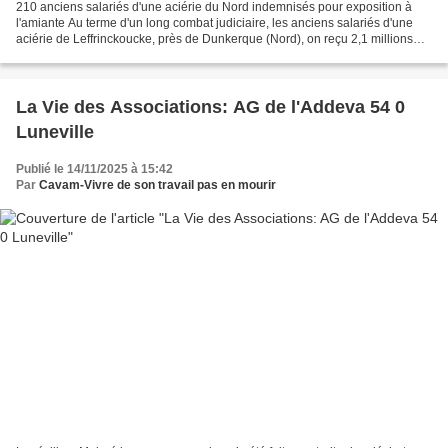
210 anciens salariés d'une aciérie du Nord indemnisés pour exposition à
l'amiante Au terme d'un long combat judiciaire, les anciens salariés d'une
aciérie de Leffrinckoucke, près de Dunkerque (Nord), on reçu 2,1 millions
d'euros d'indemnités, a appris...
La Vie des Associations: AG de l'Addeva 54 0
Luneville
Publié le 14/11/2025 à 15:42
Par
Cavam-Vivre de son travail pas en mourir