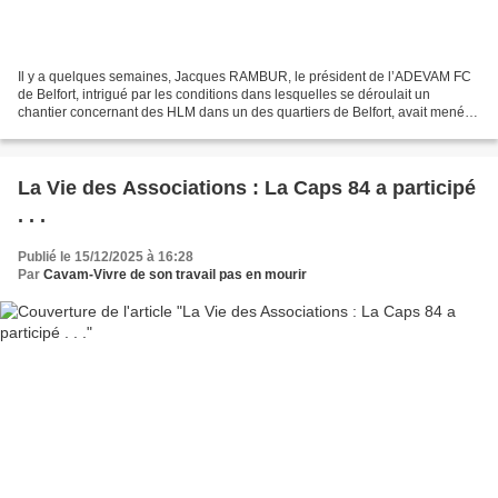
Il y a quelques semaines, Jacques RAMBUR, le président de l’ADEVAM FC
de Belfort, intrigué par les conditions dans lesquelles se déroulait un
chantier concernant des HLM dans un des quartiers de Belfort, avait mené
son enquête et relevé plusieurs infractions....
La Vie des Associations : La Caps 84 a participé
. . .
Publié le 15/12/2025 à 16:28
Par
Cavam-Vivre de son travail pas en mourir