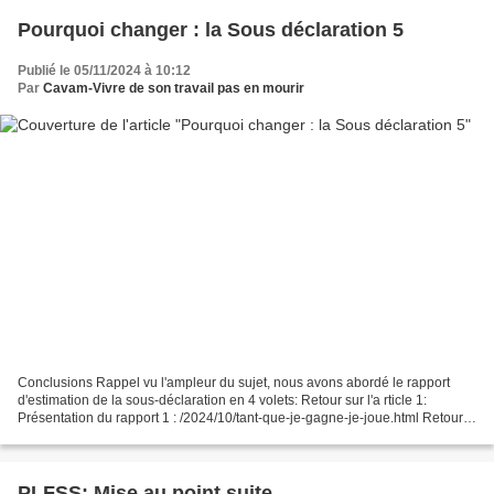
Pourquoi changer : la Sous déclaration 5
Publié le 05/11/2024 à 10:12
Par
Cavam-Vivre de son travail pas en mourir
Conclusions Rappel vu l'ampleur du sujet, nous avons abordé le rapport
d'estimation de la sous-déclaration en 4 volets: Retour sur l'a rticle 1:
Présentation du rapport 1 : /2024/10/tant-que-je-gagne-je-joue.html Retour
sur l'article 2: Médecine du travail...
PLFSS: Mise au point suite