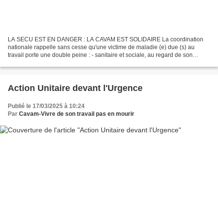
LA SECU EST EN DANGER : LA CAVAM EST SOLIDAIRE La coordination
nationale rappelle sans cesse qu'une victime de maladie (e) due (s) au
travail porte une double peine : - sanitaire et sociale, au regard de son
propre état, - mais aussi administrative en...
Action Unitaire devant l'Urgence
Publié le 17/03/2025 à 10:24
Par
Cavam-Vivre de son travail pas en mourir