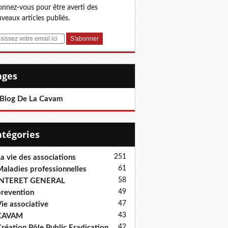
nnez-vous pour être averti des
veaux articles publiés.
Pages
 Blog De La Cavam
Catégories
251
a vie des associations
61
aladies professionnelles
58
INTERET GENERAL
49
revention
47
ie associative
43
CAVAM
42
réation Pôle Public Eradication