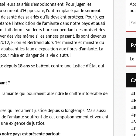
ssé leurs salariés s'empoisonnaient. Pour juger, les
Abo
ux serment d'Hippocrate, l'ont remplacé par le
serment
nou
 de santé des salariés qu'ils devaient protéger. Pour juger
E
tardé l'interdiction de l'amiante dans notre pays et aussi
m
ont fait dormir sur leurs bureaux pendant des mois et des
a
ver des vies même si les années passant, ils sont devenus
i
2012, Fillon et Bertrand alors 1er ministre et ministre du
l
 abaissant les taux d'exposition aux fibres d'amiante. La
 pour mise en danger de la vie d'autrui.
Le
nte
depuis 18 ans
se battent contre une justice d'État qui
ant ?
'amiante qui pourraient atteindre le chiffre intolérable de
#L
#M
#
illes qui réclament justice depuis si longtemps. Mais aussi
#p
 de l'amiante souffrent de cet empoisonnement et veulent
#V
 une exigence de justice.
#
s notre pays est présente partout :
#C