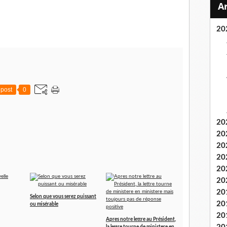
20
post
0
20
20
20
20
20
20
20
Selon que vous serez puissant
20
ou misérable
20
Apres notre lettre au Président,