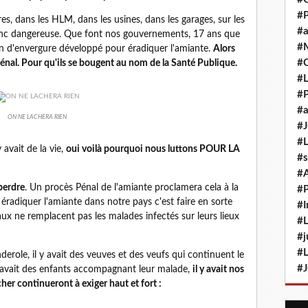
#P
es, dans les HLM, dans les usines, dans les garages, sur les
#a
 donc dangereuse. Que font nos gouvernements, 17 ans que
#M
lan d'envergure développé pour éradiquer l'amiante.
Alors
#
énal. Pour qu'ils se bougent au nom de la Santé Publique.
#L
#P
#a
ON NE LACHERA RIEN
#J
#L
y avait de la vie,
oui voilà pourquoi nous luttons POUR LA
#s
#
 perdre
. Un procès Pénal de l'amiante proclamera cela à la
#P
éradiquer l'amiante dans notre pays c'est faire en sorte
#I
 ne remplacent pas les malades infectés sur leurs lieux
#L
#j
#L
erole, il y avait des veuves et des veufs qui continuent le
#J
y avait des enfants accompagnant leur malade,
il y avait nos
her continueront à exiger haut et fort :