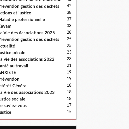
42
revention gestion des déchets
38
ctions et justice
37
aladie professionnelle
33
Cavam
28
a Vie des Associations 2025
25
révention gestion des déchets
25
ctualité
23
ustice pénale
23
a vie des associations 2022
21
anté au travail
19
ANXIETE
19
révention
18
ntérêt Général
18
a Vie des associations 2023
18
ustice sociale
17
e saviez-vous
15
ustice