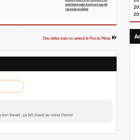
20
la lettre tourne de ministere en
ministere mais toujours pas de
20
réponse positive
20
Des stèles mais on attend le Procès Pénal
u bon travail , ça fait chaud au coeur Pierrot