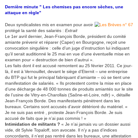
Dernière minute " Les chemises pas encore sèches, une
attaque en règle"
Deux syndicalistes mis en examen pour avoir
protégé la santé des salariés :
Extrait
Le 1er avril dernier, Jean-François Borde, président du comité
amiante prévenir et réparer (Caper) en Bourgogne, reçoit une
convocation singulière : celle d’un juge d’instruction lui indiquant
qu’il serait auditionné le 25 mai en vue d’une éventuelle mise en
examen pour « destruction de bien d’autrui ».
Les faits dont il est accusé remontent au 25 février 2011. Ce jour-
là, il est à Vernouillet, devant le siège d’Eternit – une entreprise
du BTP qui fut le principal fabriquant d’amiante – où se tient une
manifestation de salariés. « Ils protestent contre la mise en place
d’une décharge de 48 000 tonnes de produits amiantés sur le site
de l’usine de Vitry-en-Charollais (Saône-et-Loire, ndlr) », détaille
Jean-François Borde. Des manifestants pénètrent dans les
bureaux. Certains sont accusés d’avoir détérioré du matériel. «
Je ne suis pas entré , proteste Jean-François Borde. Je suis
accusé de faits que je n’ai pas commis ! »
Intimidation de militants ?
« Je n’ai jamais vu un dossier aussi
vide, dit Sylvie Topaloff, son avocate. Il n’y a pas d’indices
concordants, il n’est pas rentré dans les bureaux, une attestation