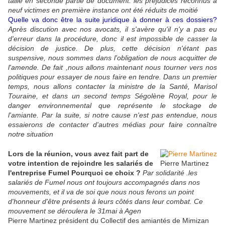
taille en seconde partie de document: les préjudices reconnus à
neuf victimes en première instance ont été réduits de moitié
Quelle va donc être la suite juridique à donner à ces dossiers?
Après discution avec nos avocats, il s'avère qu'il n'y a pas eu
d'erreur dans la procédure, donc il est impossible de casser la
décision de justice. De plus, cette décision n'étant pas
suspensive, nous sommes dans l'obligation de nous acquitter de
l'amende. De fait ,nous allons maintenant nous tourner vers nos
poli­tiques pour essayer de nous faire en­ tendre. Dans un premier
temps, nous allons contacter la ministre de la Santé, Marisol
Touraine, et dans un second temps Ségolène Royal, pour le
danger environnemental que représente le stockage de
l'amiante. Par la suite, si notre cause n'est pas entendue, nous
essaierons de contacter d'autres médias pour faire connaître
notre situation
Lors de la réunion, vous avez fait part de
votre intention de rejoindre les salariés de
Pierre Martinez
l'entreprise Fumel Pourquoi ce choix ?
Par solidarité .les
salariés de Fumel nous ont toujours accompagnés dans nos
mouvements, et il va de soi que nous nous ferons un point
d'honneur d'être présents à leurs côtés dans leur combat. Ce
mouvement se déroulera le 31mai à Agen
Pierre Martinez président du Collectif des amiantés de Mimizan