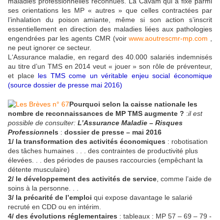
maladies professionnelles reconnues. La Cavam qui a fixé parmi
ses orientations les MP « autres » que celles contractées par
l’inhalation du poison amiante, même si son action s’inscrit
essentiellement en direction des maladies liées aux pathologies
engendrées par les agents CMR (voir
www.aoutrescmr-mp.com
,
ne peut ignorer ce secteur.
L‘Assurance maladie, en regard des 40.000 salariés indemnisés
au titre d’un TMS en 2014 veut « jouer » son rôle de préventeur,
et place
les TMS come un véritable enjeu social économique
(source dossier de presse mai 2016)
Pourquoi selon la caisse nationale les
nombre de reconnaissances de MP TMS augmente ?
:
il est
possible de consulter:
L’Assurance Maladie – Risques
Profession
nels
:
dossier de presse – mai 2016
1/ la transformation des activités économiques
: robotisation
des tâches humaines . . . des contraintes de productivité plus
élevées. . . des périodes de pauses raccourcies (empêchant la
détente musculaire)
2/ le développement des activités de service
, comme l’aide de
soins à la personne. . .
3/ la précarité de l’emploi
qui expose davantage le salarié
recruté en CDD ou en intérim.
4/ des évolutions réglementaires
: tableaux : MP 57 – 69 – 79 -