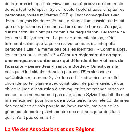
de la journaliste qui l’interviewe ce jour-là prouve qu’il est resté
dehors tout le temps. » Sylvie Topaloff défend aussi cinq autres
personnes, toutes militantes CGT, qui sont convoquées avec
Jean-François Borde ce 25 mai. « Nous allons insisté sur le fait
que ces personnes n’ont rien à faire dans le bureau d’un juge
d’instruction. Ils n’ont pas commis de dégradation. Personne ne
les a vus. Il n’y a rien eu. Le jour de la manifestation, c’était
tellement calme que la police est venue mais n’a interpellé
personne ! Elle n’a même pas pris les identités ! » Comme alors,
les noms sont-ils tombés ?
« C’est un règlement de compte,
une vengeance contre ceux qui défendent les victimes de
l’amiante » pense Jean-François Borde
. « On est dans la
politique d’intimidation dont les patrons d’Eternit sont les
spécialistes », reprend Sylvie Topaloff. L’entreprise a en effet
choisi de porter plainte avec constitution de partie civile, ce qui
oblige le juge d’instruction à convoquer les personnes mises en
cause . « Ils ne manquent pas d’air, ajoute Sylvie Topaloff. Ils sont
mis en examen pour homicide involontaire, ils ont été condamnés
des centaines de fois pour faute inexcusable, mais ça ne les
gêne pas de porter plainte contre des militants pour des faits
qu’ils n’ont pas commis ! »
La Vie des Associations et des Régions