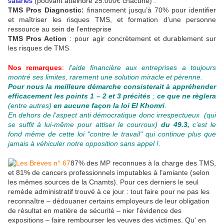
salariés
(pouvant atteindre 25.000€ chacune) :
TMS Pros Diagnostic:
financement jusqu’à 70% pour identifier
et maîtriser les risques TMS, et formation d’une personne
ressource au sein de l’entreprise
TMS Pros Action
: pour agir concrètement et durablement sur
les risques de TMS
Nos remarques
:
l’aide financière aux entreprises a toujours
montré ses limites, rarement une solution miracle et pérenne.
Pour nous la meilleure démarche consisterait à appréhender
efficacement les points 1 – 2 et 3 précités
;
ce que ne règlera
(entre autres)
en aucune façon la loi El Khomri
.
En dehors de l’aspect anti démocratique donc irrespectueux (qui
se suffit à lui-même pour attiser le courroux)
du 49.3,
c’est le
fond même de cette loi "contre le travail" qui continue plus que
jamais à véhiculer notre opposition sans appel !
.
87% des MP reconnues à la charge des TMS,
et 81% de cancers professionnels imputables à l’amiante (selon
les mêmes sources de la Cnamts). Pour ces derniers le seul
remède administratif trouvé à ce jour : tout faire pour ne pas les
reconnaître – dédouaner certains employeurs de leur obligation
de résultat en matière de sécurité – nier l’évidence des
expositions – faire rembourser les veuves des victimes. Qu' en