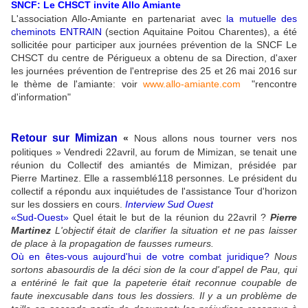
SNCF: Le CHSCT invite Allo Amiante
L'association Allo-Amiante en partenariat avec
la mutuelle des
cheminots ENTRAIN
(section Aquitaine Poitou Charentes), a été
sollicitée pour participer aux journées prévention de la SNCF Le
CHSCT du centre de Périgueux a obtenu de sa Direction, d'axer
les journées prévention de l'entreprise des 25 et 26 mai 2016 sur
le thème de l'amiante: voir
www.allo-amiante.com
"rencontre
d'information"
Retour sur Mimizan
«
Nous allons nous tourner vers nos
politiques » Vendredi 22avril, au forum de Mimizan, se tenait une
réunion du Collectif des amiantés de Mimizan, présidée par
Pierre Martinez. Elle a rassemblé118 personnes. Le président du
collectif a répondu aux inquiétudes de l'assistance Tour d'horizon
sur les dossiers en cours.
Interview Sud Ouest
«Sud-Ouest»
Quel était le but de la réunion du 22avril ?
Pierre
Martinez
L'objectif était de clarifier la situation
et ne pas laisser
de place à la propagation de fausses rumeurs.
Où en êtes-vous aujourd'hui de votre combat juridique?
Nous
sortons abasourdis de la déci­ sion de la cour d'appel de Pau, qui
a entériné le fait que la papeterie était reconnue coupable de
faute inexcusable dans tous les dossiers. Il y a un problème de