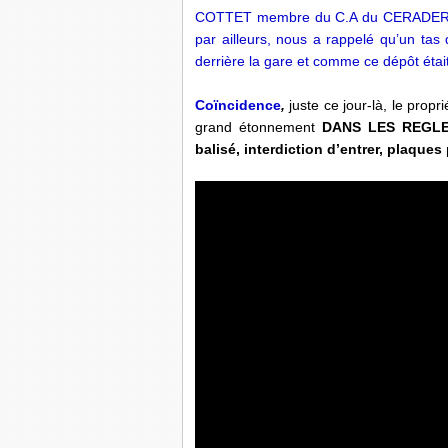
COTTET membre du C.A du CERADER 24
par ailleurs, nous a rappelé qu’un ta
derrière la gare et comme ce dépôt ét
Coïncidence
,
juste ce jour-là, le propr
grand étonnement
DANS LES REGLES
balisé, interdiction d’entrer, plaqu