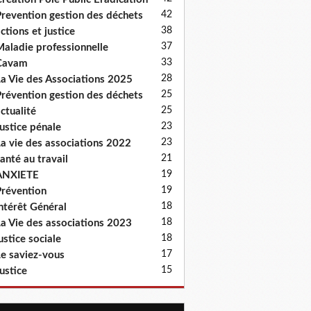
42
revention gestion des déchets
38
ctions et justice
37
aladie professionnelle
33
Cavam
28
a Vie des Associations 2025
25
révention gestion des déchets
25
ctualité
23
ustice pénale
23
a vie des associations 2022
21
anté au travail
19
ANXIETE
19
révention
18
ntérêt Général
18
a Vie des associations 2023
18
ustice sociale
17
e saviez-vous
15
ustice