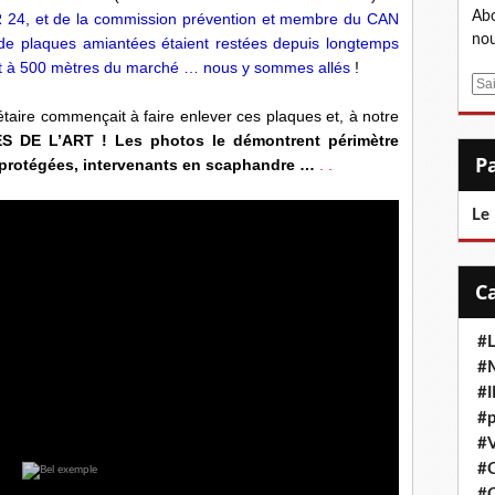
Abo
, et de la commission prévention et membre du CAN
nou
s de plaques amiantées étaient restées depuis longtemps
ait à 500 mètres du marché … nous y sommes allés
!
E
m
iétaire commençait à faire enlever ces plaques et, à notre
a
 DE L’ART ! Les photos le démontrent périmètre
i
es protégées, intervenants en scaphandre …
. .
l
Le
#L
#M
#
#p
#V
#
#C