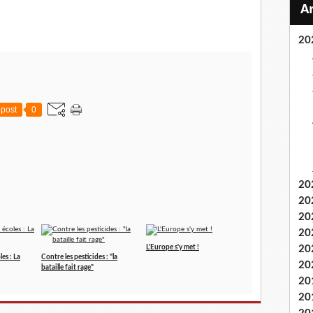
20
post
0
20
20
20
20
L'Europe s'y met !
20
es : La
Contre les pesticides : "la
20
bataille fait rage"
20
20