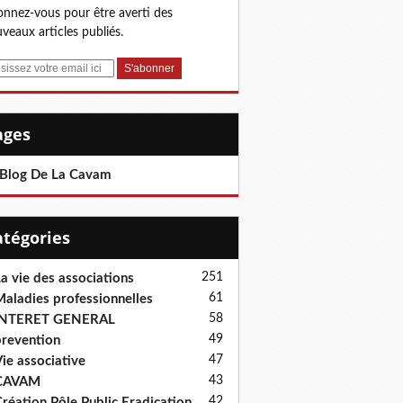
nnez-vous pour être averti des
veaux articles publiés.
Pages
 Blog De La Cavam
Catégories
251
a vie des associations
61
aladies professionnelles
58
INTERET GENERAL
49
revention
47
ie associative
43
CAVAM
42
réation Pôle Public Eradication