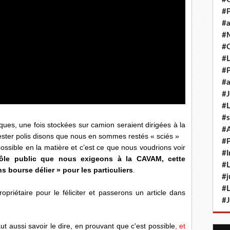
#P
#a
#M
#
#L
#P
#a
#J
#L
#s
aques, une fois stockées sur camion seraient dirigées à la
#
ter polis disons que nous en sommes restés « sciés »
#P
possible en la matière et c’est ce que nous voudrions voir
#I
ôle public que nous exigeons à la CAVAM, cette
#L
s bourse délier » pour les particuliers
.
#j
#L
priétaire pour le féliciter et passerons un article dans
#J
faut aussi savoir le dire, en prouvant que c'est pos
s
ible
, et