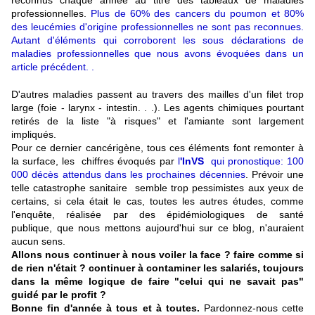
reconnus chaque année au titre des tableaux de maladies
professionnelles.
Plus de 60% des cancers du poumon et 80%
des leucémies d'origine professionnelles ne sont pas reconnues.
Autant d'éléments qui corroborent les sous déclarations de
maladies professionnelles que nous avons évoquées dans un
article précédent. .
D'autres maladies passent au travers des mailles d'un filet trop
large (foie - larynx - intestin. . .). Les agents chimiques pourtant
retirés de la liste "à risques" et l'amiante sont largement
impliqués.
Pour ce dernier cancérigène, tous ces éléments font remonter à
la surface, les chiffres évoqués par
l
'InVS
qui pronostique: 100
000 décès attendus dans les prochaines décennies
. Prévoir une
telle catastrophe sanitaire semble trop pessimistes aux yeux de
certains, si cela était le cas, toutes les autres études, comme
l'enquête, réalisée par des épidémiologiques de santé
publique, que nous mettons aujourd'hui sur ce blog, n'auraient
aucun sens.
Allons nous continuer à nous voiler la face ? faire comme si
de rien n'était ? continuer à contaminer les salariés, toujours
dans la même logique de faire "celui qui ne savait pas"
guidé par le profit ?
Bonne fin d'année à tous et à toutes.
Pardonnez-nous cette