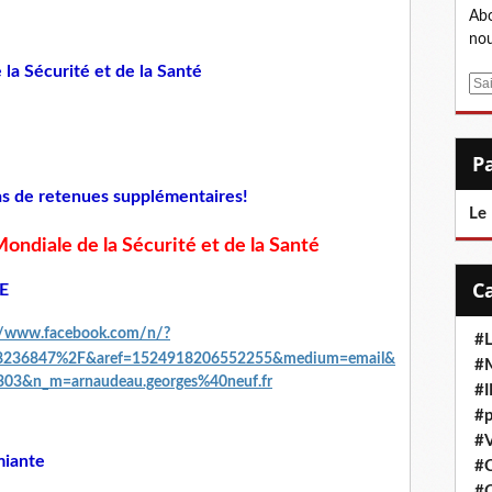
Abo
nou
 la Sécurité et de la Santé
E
m
a
i
l
pas de retenues supplémentaires!
Le
ondiale de la Sécurité et de la Santé
RE
//www.facebook.com/n/?
#L
18236847%2F&aref=1524918206552255&medium=email&
#M
03&n_m=arnaudeau.georges%40neuf.fr
#
#p
#V
miante
#
#C