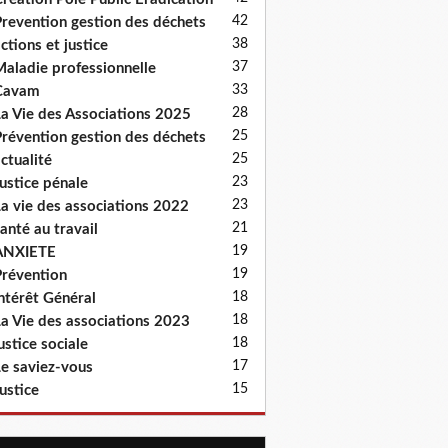
42
revention gestion des déchets
38
ctions et justice
37
aladie professionnelle
33
Cavam
28
a Vie des Associations 2025
25
révention gestion des déchets
25
ctualité
23
ustice pénale
23
a vie des associations 2022
21
anté au travail
19
ANXIETE
19
révention
18
ntérêt Général
18
a Vie des associations 2023
18
ustice sociale
17
e saviez-vous
15
ustice