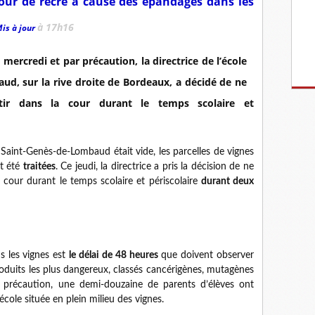
 cour de récré à cause des épandages dans les
à 17h16
Mis à jour
mercredi et par précaution, la directrice de l’école
d, sur la rive droite de Bordeaux, a décidé de ne
rtir dans la cour durant le temps scolaire et
 Saint-Genès-de-Lombaud était vide, les parcelles de vignes
nt été
traitées
. Ce jeudi, la directrice a pris la décision de ne
a cour durant le temps scolaire et périscolaire
durant deux
ns les vignes est
le délai de 48 heures
que doivent observer
produits les plus dangereux, classés cancérigènes, mutagènes
précaution, une demi-douzaine de parents d’élèves ont
école située en plein milieu des vignes.