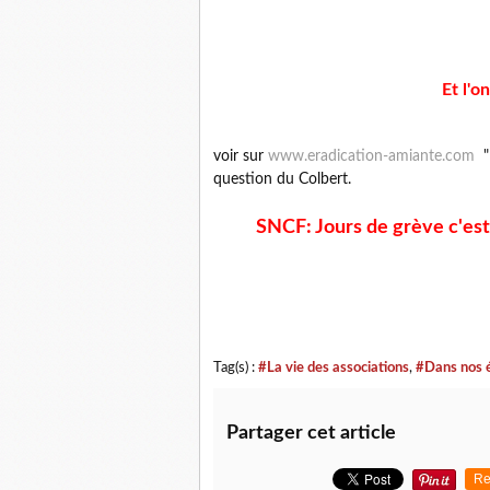
Et l'
voir sur
www.eradication-amiante.com
"l
question du Colbert.
SNCF: Jours de grève c'est
Tag(s) :
#La vie des associations
,
#Dans nos 
Partager cet article
Re