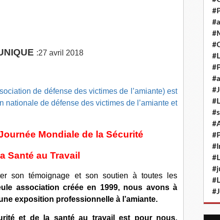
#P
#a
#M
#
UNIQUE
:27 avril 2018
#L
#P
#a
#J
sociation de défense des victimes de l’amiante) est
#L
n nationale de défense des victimes de l’amiante et
#s
#
 Journée Mondiale de la Sécurité
#P
#I
la Santé au Travail
#L
#j
ter son témoignage et son soutien à toutes les
#L
eule association créée en 1999, nous avons à
#J
ne exposition professionnelle à l’amiante.
rité et de la santé au travail est pour nous,