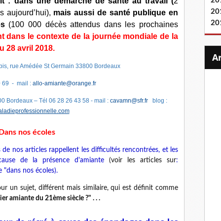
dit : dans une démarche de santé au travail (
2
20
20
s aujourd’hui),
mais aussi de santé publique en
20
res
(100 000 décès attendus dans les prochaines
ent dans le contexte de la journée mondiale de la
u 28 avril 2018.
2 bis, rue Amédée St Germain 33800 Bordeaux
 69 - mail :
allo-amiante@orange.fr
 Bordeaux – Tél 06 28 26 43 58 - mail :
cavamn@sfr.fr
blog :
adieprofessionnelle.com
Dans nos écoles
 de nos articles rappellent les difficultés rencontrées, et les
 cause de la présence d'amiante
(voir les articles sur
:
 "dans nos écoles).
our un sujet, différent mais similaire, qui est définit comme
ier amiante du 21ème siècle ?" . . .