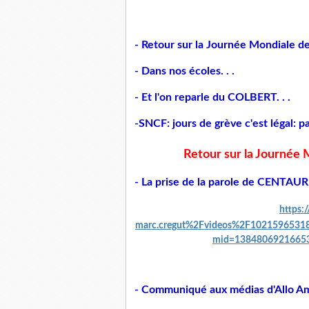
- Retour sur la Journée Mondiale de
- Dans nos écoles. . .
- Et l'on reparle du COLBERT. . .
-SNCF: jours de grève c'est légal: 
Retour sur la Journée M
- La prise de la parole de CENTAU
https:
marc.cregut%2Fvideos%2F102159653
mid=13848069216653
- Communiqué aux médias d'Allo A