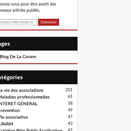
nnez-vous pour être averti des
veaux articles publiés.
Pages
 Blog De La Cavam
Catégories
251
a vie des associations
61
aladies professionnelles
58
INTERET GENERAL
49
revention
47
ie associative
43
CAVAM
42
réation Pôle Public Eradication