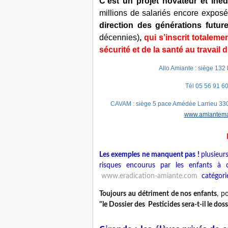
C’est un projet novateur et iné
millions de salariés encore exposé
direction des générations futu
décennies)
,
qui s’inscrit totalem
sécurité et de la santé au travail d
Allo Amiante : siège 13
Tél 05 56 91 60
CAVAM : siège 5 pace Amédée Larrieu 3300
www.amiantemal
Les exemples ne manquent pas !
plusieurs
risques encourus par les enfants à
www.eradication-amiante.com
catégorie
Toujours au détriment de nos enfants
, p
"le Dossier des Pesticides sera-t-il le doss