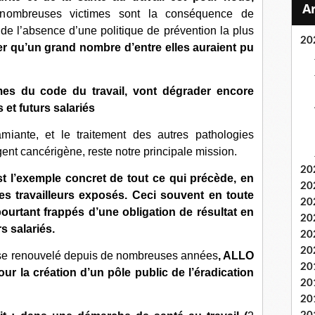
 nombreuses victimes sont la conséquence de
 de l’absence d’une politique de prévention la plus
20
er qu’un grand nombre d’entre elles auraient pu
mes du code du travail, vont dégrader encore
 et futurs salariés
miante, et le traitement des autres pathologies
ent cancérigène, reste notre principale mission.
20
t l’exemple concret de tout ce qui précède, en
20
es travailleurs exposés. Ceci souvent en toute
20
urtant frappés d’une obligation de résultat en
20
s salariés.
20
20
sse renouvelé depuis de nombreuses années
, ALLO
20
r la création d’un pôle public de l’éradication
20
20