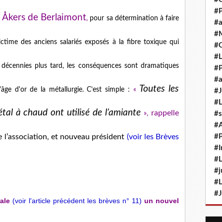
#P
Åkers de Berlaimont
,
pour sa détermination à faire
#a
#M
victime des anciens salariés exposés à la fibre toxique qui
#
#L
 décennies plus tard, les conséquences sont dramatiques
#P
#a
Toutes les
âge d'or de la métallurgie. C’est simple :
«
#J
#L
métal à chaud ont utilisé de l’amiante
rappelle
#s
»,
#
#P
l’association, et nouveau président
(voir les Brèves
#I
#L
#j
#L
#J
ale
(voir l'article précédent les brèves n° 11)
un nouvel