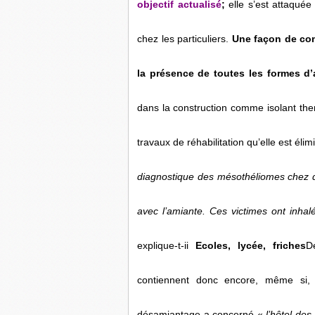
objectif actualisé
;
elle s’est attaquée
chez les particuliers.
Une façon de com
la présence de toutes les formes d’
dans la construction comme isolant the
travaux de réhabilitation qu’elle est éli
diagnostique des mésothéliomes chez de
avec l’amiante. Ces victimes ont inha
explique-t-ii
Ecoles, lycée, friches
D
contiennent donc encore, même si, 
désamiantage a concerné «
l’hôtel de