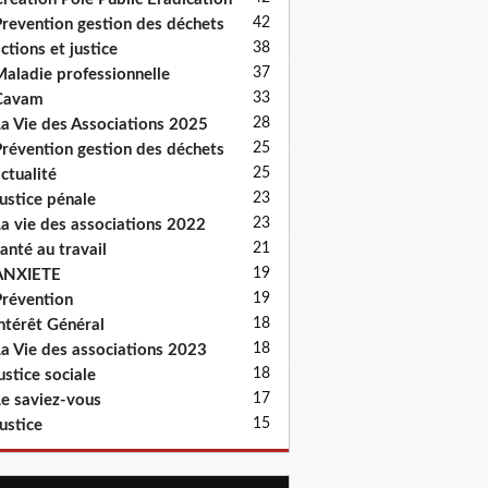
42
revention gestion des déchets
38
ctions et justice
37
aladie professionnelle
33
Cavam
28
a Vie des Associations 2025
25
révention gestion des déchets
25
ctualité
23
ustice pénale
23
a vie des associations 2022
21
anté au travail
19
ANXIETE
19
révention
18
ntérêt Général
18
a Vie des associations 2023
18
ustice sociale
17
e saviez-vous
15
ustice