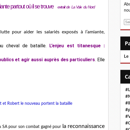
Abo
nte partout où il se trouve
extraiit de La Voiix du Nord
nou
E
m
tte pour aider les salariés exposés à l’amiante,
a
i
au cheval de bataille.
L’enjeu est titanesque :
l
Le
ublics et agir aussi auprès des
particuliers
. Elle
#L
#M
#
t et Robert le nouveau portent la bataille
#p
#V
#
la reconnaissance
A SA pour son combat gagné pour
#C