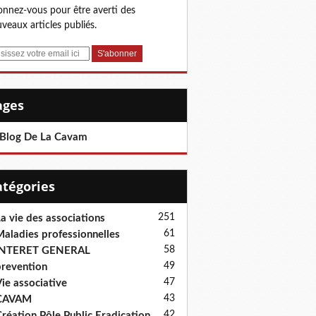
nnez-vous pour être averti des
veaux articles publiés.
Pages
 Blog De La Cavam
Catégories
251
a vie des associations
61
aladies professionnelles
58
INTERET GENERAL
49
revention
47
ie associative
43
CAVAM
42
réation Pôle Public Eradication