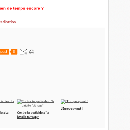
en de temps encore ?
radication
post
0
L'Europe s'y met !
es : La
Contre les pesticides : "la
bataille fait rage"