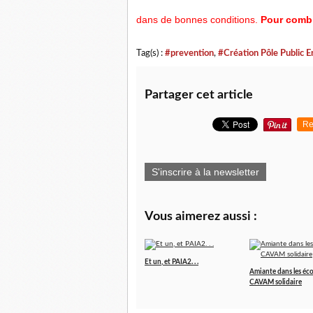
dans de bonnes conditions.
Pour combi
Tag(s) :
#prevention
,
#Création Pôle Public E
Partager cet article
Re
S'inscrire à la newsletter
Vous aimerez aussi :
Et un, et PAIA2. . .
Amiante dans les écol
CAVAM solidaire