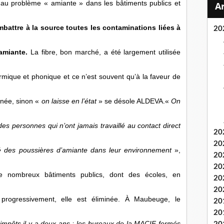
 au problème « amiante » dans les bâtiments publics et
battre à la source toutes les contaminations liées à
20
amiante.
La fibre, bon marché, a été largement utilisée
rmique et phonique et ce n’est souvent qu’à la faveur de
minée, sinon «
on laisse en l’état
» se désole ALDEVA.«
On
s personnes qui n’ont jamais travaillé au contact direct
20
20
lé des poussières d’amiante dans leur environnement
»,
20
20
e nombreux bâtiments publics, dont des écoles, en
20
20
progressivement, elle est éliminée. À Maubeuge, le
20
20
s impôts il y a deux ans ; les bureaux de la MACIF fermés