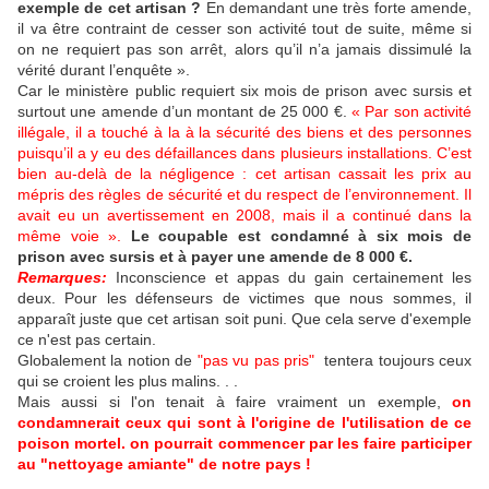
exemple de cet
artisan ?
En demandant une très forte amende,
il va être contraint de cesser son activité tout de suite, même si
on ne requiert pas son arrêt, alors qu’il n’a jamais dissimulé la
vérité durant l’enquête ».
Car le ministère public requiert six mois de prison avec sursis et
surtout une amende d’un montant de 25 000 €.
« Par son activité
illégale, il a touché à la à la sécurité des biens et des personnes
puisqu’il a y eu des défaillances dans plusieurs installations. C’est
bien au-delà de la négligence : cet artisan cassait les prix au
mépris des règles de sécurité et du respect de l’environnement. Il
avait eu un avertissement en 2008, mais il a continué dans la
même voie ».
Le coupable est condamné à six mois de
prison avec sursis et à payer une amende de 8 000 €.
Remarques:
Inconscience et appas du gain certainement les
deux. Pour les défenseurs de victimes que nous sommes, il
apparaît juste que cet artisan soit puni. Que cela serve d'exemple
ce n'est pas certain.
Globalement la notion de
"pas vu pas pris"
tentera toujours ceux
qui se croient les plus malins. . .
Mais aussi si l'on tenait à faire vraiment un exemple,
on
condamnerait ceux qui sont à l'origine de l'utilisation de ce
poison mortel. on pourrait commencer par les faire participer
au "nettoyage amiante" de notre pays !