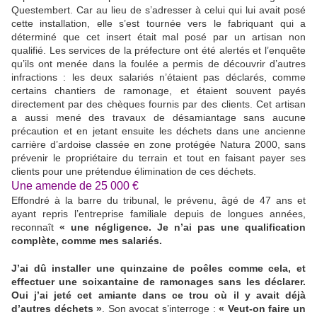
Questembert. Car au lieu de s’adresser à celui qui lui avait posé
cette installation, elle s’est tournée vers le fabriquant qui a
déterminé que cet insert était mal posé par un artisan non
qualifié. Les services de la préfecture ont été alertés et l’enquête
qu’ils ont menée dans la foulée a permis de découvrir d’autres
infractions : les deux salariés n’étaient pas déclarés, comme
certains chantiers de ramonage, et étaient souvent payés
directement par des chèques fournis par des clients. Cet artisan
a aussi mené des travaux de désamiantage sans aucune
précaution et en jetant ensuite les déchets dans une ancienne
carrière d’ardoise classée en zone protégée Natura 2000, sans
prévenir le propriétaire du terrain et tout en faisant payer ses
clients pour une prétendue élimination de ces déchets.
Une amende de 25 000 €
Effondré à la barre du tribunal, le prévenu, âgé de 47 ans et
ayant repris l’entreprise familiale depuis de longues années,
reconnaît
« une négligence. Je n’ai pas une qualification
complète, comme mes salariés.
J’ai dû installer une quinzaine de poêles comme cela, et
effectuer une soixantaine de ramonages sans les déclarer.
Oui j’ai jeté cet amiante dans ce trou où il y avait déjà
d’autres déchets »
. Son avocat s’interroge :
« Veut-on faire un