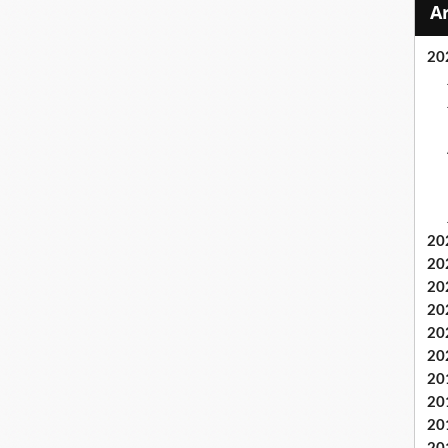
20
20
20
20
20
20
20
20
20
20