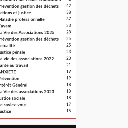
42
revention gestion des déchets
38
ctions et justice
37
aladie professionnelle
33
Cavam
28
a Vie des Associations 2025
25
révention gestion des déchets
25
ctualité
23
ustice pénale
23
a vie des associations 2022
21
anté au travail
19
ANXIETE
19
révention
18
ntérêt Général
18
a Vie des associations 2023
18
ustice sociale
17
e saviez-vous
15
ustice