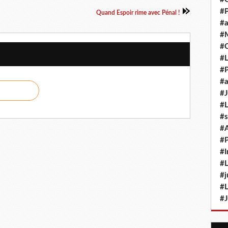
#P
Quand Espoir rime avec Pénal !
#a
#M
#
#L
#P
#a
#J
#L
#s
#
#P
#I
#L
#j
#L
#J