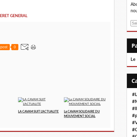
Abo
nou
ERET GENERAL
E
m
a
i
post
0
l
Le
#L
#M
#
LA CAVAM SUIT L'ACTUALITE
La CAVAM SOLIDAIRE DU
#p
MOUVEMENT SOCIAL
#V
#
#C