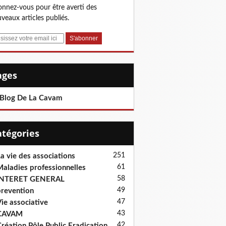
nnez-vous pour être averti des
veaux articles publiés.
Pages
 Blog De La Cavam
Catégories
251
a vie des associations
61
aladies professionnelles
58
INTERET GENERAL
49
revention
47
ie associative
43
CAVAM
42
réation Pôle Public Eradication