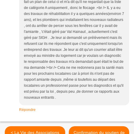
fait un plan de celui ci et m'a dit qu'il ne regardait que la liste
de catégorie A uniquement , donc le flocage .<br /> IL y a eu
des travaux de réhabilitation il y a quelques années(environ 7
ans), et les plombiers qui installaient les nouveaux radiateurs
, ont du arrêter de percer sous les fenêtres car il y avait de
l'amiante , 'c'était géré par Val Hainaut , actuellement c'est
géré par SIGH . .Je leur ai demandé un prélèvement mais ils
refusent car ils me répondent que c'est uniquement lorsqu'on
entreprend des travaux .Je leur ai dit qu'un courrier allait être
envoyé au ministre du logement car je voulais un diagnostic
le responsable des travaux m'a demandait quel était le but de
ma demande !<br /> Cela ne me redonnera pas la santé mais
pour les prochains locataires car à priori ils n'ont pas de
rapport amiante depuis ,même si toutefois au départ des
locataires un professionnel passe pour les diagnostics et qu'il
est prévu par la loi , depuis peu ,de donner ce rapports aux
nouveaux entrants .
Répondre
< La Vie des Associations
Confirmation du soutien de