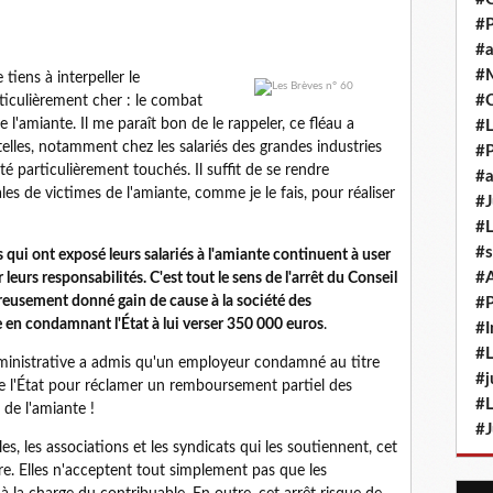
#P
#a
#M
 tiens à interpeller le
#
ticulièrement cher : le combat
 l'amiante. Il me paraît bon de le rappeler, ce fléau a
#L
elles, notamment chez les salariés des grandes industries
#P
é particulièrement touchés. Il suffit de se rendre
#a
es de victimes de l'amiante, comme je le fais, pour réaliser
#J
#L
#s
ls qui ont exposé leurs salariés à l'amiante continuent à user
#
leurs responsabilités. C'est tout le sens de l'arrêt du Conseil
eusement donné gain de cause à la société des
#P
n condamnant l'État à lui verser 350 000 euros
.
#I
#L
 administrative a admis qu'un employeur condamné au titre
#j
re l'État pour réclamer un remboursement partiel des
#L
 de l'amiante !
#J
les, les associations et les syndicats qui les soutiennent, cet
. Elles n'acceptent tout simplement pas que les