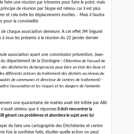
de faire une réunion par trimestre pour faire le point, mais
principe de réunion par Skype est retenu car il est plus
er et cela évite les déplacements inutiles. - Mais il faudra
 pour la convivialité.
e de chaque association demeure. A cet effet JM Ségurel
 à tous les présents à la réunion du 22 janvier dernier
eule association ayant une commission prévention, Jean-
u du département de la Dordogne :-
Obtention de l’accueil de
e des déchèteries du bergeracois pour faire un état des lieux et
 des différents acteurs du traitement des déchets au niveau du
autés de communes et directeur de centres de traitement) -
ître l’association et les risques et les dangers de l’amiante
nvers une quarantaine de mairies avait été initiée par Allô
 n’avait obtenu que 6 réponses
Il doit rencontrer la
B gérant ces problèmes et abordera le sujet avec lui
sayer de faire une cartographie des Déchèteries et centre
 fois la synthèse faite, étudier quelle action on peut