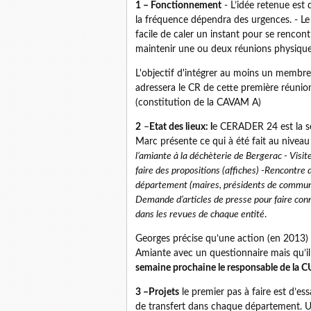
1 – Fonctionnement
- L’idée retenue est 
la fréquence dépendra des urgences. - Le 
facile de caler un instant pour se rencontr
maintenir une ou deux réunions physiques
L'objectif d'intégrer au moins un membr
adressera le CR de cette première réunion
(constitution de la CAVAM A)
2
–
Etat des lieux: l
e CERADER 24 est la s
Marc présente ce qui à été fait au nivea
l’amiante à la déchèterie de Bergerac - Visit
faire des propositions (affiches) -Rencontre
département (maires, présidents de commun
Demande d’articles de presse pour faire conna
dans les revues de chaque entité
.
Georges précise qu’une action (en 2013) e
Amiante avec un questionnaire mais qu’il
semaine prochaine le responsable de la CU
3 –Projets
le premier pas à faire est d’es
de transfert dans chaque département. Une