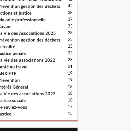
42
revention gestion des déchets
38
ctions et justice
37
aladie professionnelle
33
Cavam
28
a Vie des Associations 2025
25
révention gestion des déchets
25
ctualité
23
ustice pénale
23
a vie des associations 2022
21
anté au travail
19
ANXIETE
19
révention
18
ntérêt Général
18
a Vie des associations 2023
18
ustice sociale
17
e saviez-vous
15
ustice