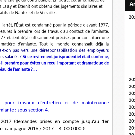
 à la charge du contribuable. En outre, cet arrêt risque de
es Latty et Eternit ont obtenu des jugements similaires et
tifs de Nantes et de Versailles.
20
 l'arrêt, l'État est condamné pour la période d'avant 1977,
sures à prendre lors de travaux au contact de l'amiante.
977 étaient déjà suffisamment précises pour constituer une
n matière d'amiante. Tout le monde connaissait déjà la
va-t-on pas vers une déresponsabilisation des employeurs
s salariés ?
Si ce revirement jurisprudentiel était confirmé,
il prendre pour éviter un recul important et dramatique de
au de l'amiante ?. . .
20
20
20
20
l pour travaux d'entretien et de maintenance
20
amiante : sous section 4.
20
2017 (demandes prises en compte jusqu'au 1er
20
20
nel campagne 2016 / 2017 = 4. 000 000 €