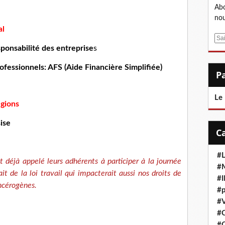
Abo
nou
al
E
sponsabilité des entreprise
s
m
a
fessionnels: AFS (Aide Financière Simplifiée)
i
l
Le
égions
ise
#L
nt déjà appelé leurs adhérents à participer à la journée
#M
t de la loi travail qui impacterait aussi nos droits de
#
ncérogènes.
#p
#V
#
#C