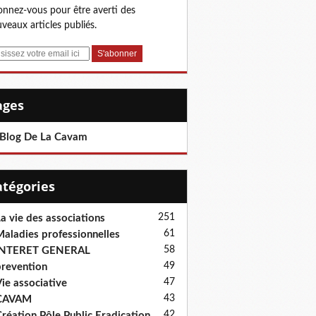
nnez-vous pour être averti des
veaux articles publiés.
Pages
 Blog De La Cavam
Catégories
251
a vie des associations
61
aladies professionnelles
58
INTERET GENERAL
49
revention
47
ie associative
43
CAVAM
42
réation Pôle Public Eradication