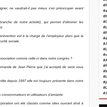
#P
oigner, ne vaudrait-il pas mieux s’en préoccuper avant
#a
#M
branche de notre activité), qui permet d’éliminer les
#
nt.
#L
#P
prévention est à la charge de l’employeur alors que la
#a
urité sociale.
#J
#L
#s
association comme celle-ci dans notre congrès ?
#
#P
demande de Jean Pierre que j’ai accepté de venir vous
#I
#L
terdite depuis 1997 elle est toujours présente dans notre
#j
#L
#J
 consommateurs et utilisateurs d’amiante.
rporation ont été classés comme sites ouvrant droit à