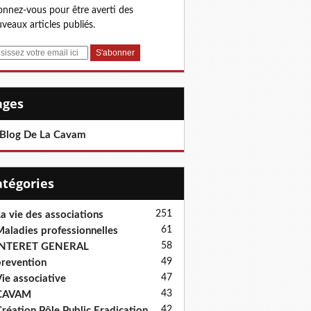
nnez-vous pour être averti des
veaux articles publiés.
Pages
 Blog De La Cavam
Catégories
251
a vie des associations
61
aladies professionnelles
58
INTERET GENERAL
49
revention
47
ie associative
43
CAVAM
42
réation Pôle Public Eradication