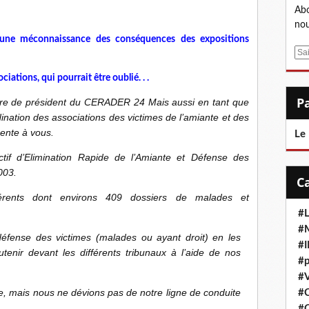
Abo
nou
 une méconnaissance des conséquences des expositions
E
m
ociations, qui pourrait être oublié. . .
a
i
titre de président du CERADER 24 Mais aussi en tant que
l
ation des associations des victimes de l’amiante et des
sente à vous.
Le
tif d’Elimination Rapide de l’Amiante et Défense des
003.
érents dont environs 409 dossiers de malades et
#L
#M
 défense des victimes (malades ou ayant droit) en les
#
tenir devant les différents tribunaux à l’aide de nos
#p
#V
ile, mais nous ne dévions pas de notre ligne de conduite
#
#C