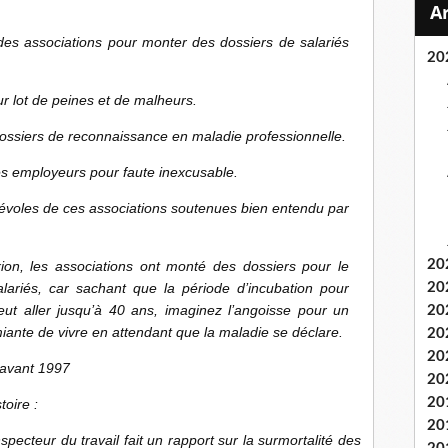
des associations pour monter des dossiers de salariés
20
ur lot de peines et de malheurs.
dossiers de reconnaissance en maladie professionnelle.
es employeurs pour faute inexcusable.
évoles de ces associations soutenues bien entendu par
20
xion, les associations ont monté des dossiers pour le
alariés, car sachant que la période d’incubation pour
20
ut aller jusqu’à 40 ans, imaginez l’angoisse pour un
20
amiante de vivre en attendant que la maladie se déclare.
20
20
 avant 1997
20
20
toire :
20
cteur du travail fait un rapport sur la surmortalité des