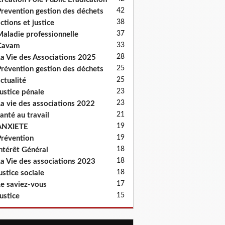
42
revention gestion des déchets
38
ctions et justice
37
aladie professionnelle
33
Cavam
28
a Vie des Associations 2025
25
révention gestion des déchets
25
ctualité
23
ustice pénale
23
a vie des associations 2022
21
anté au travail
19
ANXIETE
19
révention
18
ntérêt Général
18
a Vie des associations 2023
18
ustice sociale
17
e saviez-vous
15
ustice