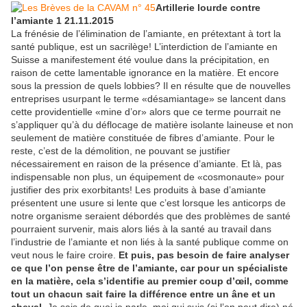
Artillerie lourde contre
l’amiante 1 21.11.2015
La frénésie de l’élimination de l’amiante, en prétextant à tort la
santé publique, est un sacrilège! L’interdiction de l’amiante en
Suisse a manifestement été voulue dans la précipitation, en
raison de cette lamentable ignorance en la matière. Et encore
sous la pression de quels lobbies? Il en résulte que de nouvelles
entreprises usurpant le terme «désamiantage» se lancent dans
cette providentielle «mine d’or» alors que ce terme pourrait ne
s’appliquer qu’à du déflocage de matière isolante laineuse et non
seulement de matière constituée de fibres d’amiante. Pour le
reste, c’est de la démolition, ne pouvant se justifier
nécessairement en raison de la présence d’amiante. Et là, pas
indispensable non plus, un équipement de «cosmonaute» pour
justifier des prix exorbitants! Les produits à base d’amiante
présentent une usure si lente que c’est lorsque les anticorps de
notre organisme seraient débordés que des problèmes de santé
pourraient survenir, mais alors liés à la santé au travail dans
l’industrie de l’amiante et non liés à la santé publique comme on
veut nous le faire croire.
Et puis, pas besoin de faire analyser
ce que l’on pense être de l’amiante, car pour un spécialiste
en la matière, cela s’identifie au premier coup d’œil, comme
tout un chacun sait faire la différence entre un âne et un