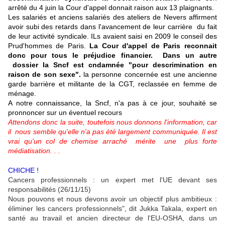
arrêté du 4 juin la Cour d'appel donnait raison aux 13 plaignants.
Les salariés et anciens salariés des ateliers de Nevers affirment
avoir subi des retards dans l'avancement de leur carrière du fait
de leur activité syndicale. ILs avaient saisi en 2009 le conseil des
Prud'hommes de Paris.
La Cour d'appel de Paris reconnait
donc pour tous le préjudice financier. Dans un autre
dossier la Sncf est cndamnée "pour descrimination en
raison de son sexe".
la personne concernée est une ancienne
garde barrière et militante de la CGT, reclassée en femme de
ménage.
A notre connaissance, la Sncf, n'a pas à ce jour, souhaité se
pronnoncer sur un éventuel recours
Attendons donc la suite, toutefois nous donnons l'information, car
il nous semble qu'elle n'a pas été largement communiquée. Il est
vrai qu'un col de chemise arraché mérite une plus forte
médiatisation. . .
CHICHE !
Cancers professionnels : un expert met l'UE devant ses
responsabilités (26/11/15)
Nous pouvons et nous devons avoir un objectif plus ambitieux :
éliminer les cancers professionnels", dit Jukka Takala, expert en
santé au travail et ancien directeur de l'EU-OSHA, dans un