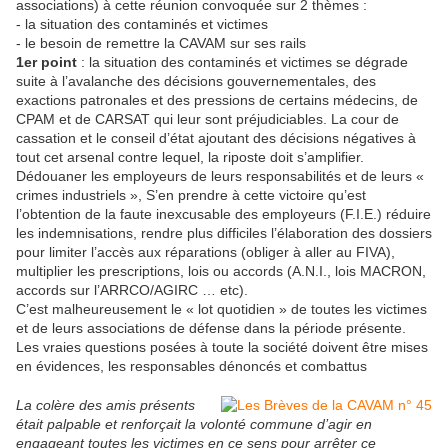
associations) à cette réunion convoquée sur 2 thèmes :
- la situation des contaminés et victimes
- le besoin de remettre la CAVAM sur ses rails
1er point
: la situation des contaminés et victimes se dégrade
suite à l’avalanche des décisions gouvernementales, des
exactions patronales et des pressions de certains médecins, de
CPAM et de CARSAT qui leur sont préjudiciables. La cour de
cassation et le conseil d’état ajoutant des décisions négatives à
tout cet arsenal contre lequel, la riposte doit s’amplifier.
Dédouaner les employeurs de leurs responsabilités et de leurs «
crimes industriels », S’en prendre à cette victoire qu’est
l’obtention de la faute inexcusable des employeurs (F.I.E.) réduire
les indemnisations, rendre plus difficiles l’élaboration des dossiers
pour limiter l’accès aux réparations (obliger à aller au FIVA),
multiplier les prescriptions, lois ou accords (A.N.I., lois MACRON,
accords sur l’ARRCO/AGIRC … etc).
C’est malheureusement le « lot quotidien » de toutes les victimes
et de leurs associations de défense dans la période présente.
Les vraies questions posées à toute la société doivent être mises
en évidences, les responsables dénoncés et combattus
La colère des amis présents
était palpable et renforçait la volonté commune d’agir en
engageant toutes les victimes en ce sens pour arrêter ce