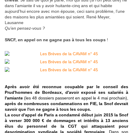
cheval
. Je sais de quoi je parle, moi qui suis (si l’on peut dire) né
dans l’amiante il va y avoir huitante-cinq ans et qui habite
aujourd’hui encore avec mon épouse, ceci sans problème, l’une
des maisons les plus amiantées qui soient. René Meyer,
Lausanne
Qu'en pensez-vous ?
SNCF, en appel on ne gagne pas à tous les coups
!
Après avoir été reconnue coupable par le conseil des
Prud'hommes de Bordeaux, d'avoir exposé ses salariés à
l'amiante
(les 48 dossiers passeront en appel le 4 mai prochain),
après de nombreuses condamnations en FIE, la Sncf
devrait
savoir que l'on ne gagne à tous les coups.
La cour d'appel de Paris a condamné début juin 2015 la Sncf
à verser 300 000 € de dommages et intérêts à 13 anciens
élus du personnel de la CGT qui attaquaient pour
descrimination syndicale la société ferroviaire
. Dans son