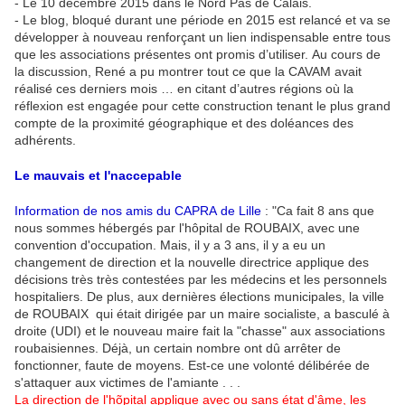
- Le 10 décembre 2015 dans le Nord Pas de Calais.
- Le blog, bloqué durant une période en 2015 est relancé et va se
développer à nouveau renforçant un lien indispensable entre tous
que les associations présentes ont promis d’utiliser. Au cours de
la discussion, René a pu montrer tout ce que la CAVAM avait
réalisé ces derniers mois … en citant d’autres régions où la
réflexion est engagée pour cette construction tenant le plus grand
compte de la proximité géographique et des doléances des
adhérents.
Le mauvais et l'naccepable
Information de nos amis du CAPRA de Lille
: "Ca fait 8 ans que
nous sommes hébergés par l'hôpital de ROUBAIX, avec une
convention d'occupation. Mais, il y a 3 ans, il y a eu un
changement de direction et la nouvelle directrice applique des
décisions très très contestées par les médecins et les personnels
hospitaliers. De plus, aux dernières élections municipales, la ville
de ROUBAIX qui était dirigée par un maire socialiste, a basculé à
droite (UDI) et le nouveau maire fait la "chasse" aux associations
roubaisiennes. Déjà, un certain nombre ont dû arrêter de
fonctionner, faute de moyens. Est-ce une volonté délibérée de
s'attaquer aux victimes de l'amiante . . .
La direction de l'hõpital applique avec ou sans état d'âme, les