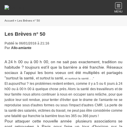
MENU
Accueil
» Les Brèves n° 50
Les Brèves n° 50
Publié le 06/01/2016 à 21:16
Par
Allo-amiante
A 24 h 00 ou à 00 h 00, on ne sait pas exactement, tradition ou
habitude ? toujours est'il que la barrière a été franchie. Réseaux
sociaux à l'appui les bons voeux ont été multipliés et partagés
"surtout la santé,
et surtout la santé,
et surtout la santé. . ."
Et aujourd'hui ? les problèmes restent entiers, comme il y a 5 ou 6 jours à 24
h00 ou à 00 h 00 à quelque chose près. Alors la santé des travailleurs et de
leur famille nous allons continuer à nous en occuper sans relâche, pour que
justice leur soit rendue, pour tenter d'éviter que le drame de l'amiante ne se
reproduise sous d'autres formes ou sous l'impact d'autres CMR. La perte de
la santé des salariés, victimes du travail, ne peut pas être considérée comme
une fatalité qui franchie la barrière tous les 365 ou 366 jours !
Pour attaquer cette nouvelle année plusieurs associations se
sont retrouvées à Paris pour faire un tour d'horizon sur la