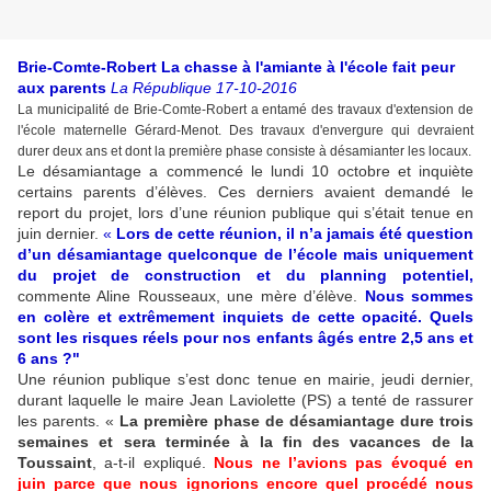
Brie-Comte-Robert La chasse à l'amiante à l'école fait peur
aux parents
La République 17-10-2016
La municipalité de Brie-Comte-Robert a entamé des travaux d'extension de
l'école maternelle Gérard-Menot. Des travaux d'envergure qui devraient
durer deux ans et dont la première phase consiste à désamianter les locaux.
Le désamiantage a commencé le lundi 10 octobre et inquiète
certains parents d’élèves. Ces derniers avaient demandé le
report du projet, lors d’une réunion publique qui s’était tenue en
juin dernier.
«
Lors de cette réunion, il n’a jamais été question
d’un désamiantage quelconque de l’école mais uniquement
du projet de construction et du planning potentiel,
commente Aline Rousseaux, une mère d’élève.
Nous sommes
en colère et extrêmement inquiets de cette opacité. Quels
sont les risques réels pour nos enfants âgés entre 2,5 ans et
6 ans ?"
Une réunion publique s’est donc tenue en mairie, jeudi dernier,
durant laquelle le maire Jean Laviolette (PS) a tenté de rassurer
les parents. «
La première phase de désamiantage dure trois
semaines et sera terminée à la fin des vacances de la
Toussaint
, a-t-il expliqué.
Nous ne l’avions pas évoqué en
juin parce que nous ignorions encore quel procédé nous