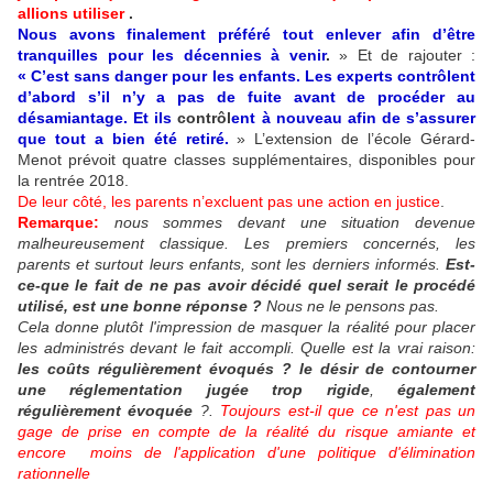
allions utiliser
.
Nous avons finalement préféré tout enlever afin d’être
tranquilles pour les décennies à venir
.
» Et de rajouter :
« C’est sans danger pour les enfants.
Les experts contrôlent
d’abord s’il n’y a pas de fuite avant de procéder au
désamiantage. Et ils
contrôl
ent à nouveau afin de s’assurer
que tout a bien été retiré.
» L’extension de l’école Gérard-
Menot prévoit quatre classes supplémentaires, disponibles pour
la rentrée 2018.
De leur côté, les parents n’excluent pas une action en justice
.
Remarque:
nous sommes devant une situation devenue
malheureusement classique. Les premiers concernés, les
parents et surtout leurs enfants, sont les derniers informés.
Est-
ce-que le fait de ne pas avoir décidé quel serait le procédé
utilisé, est une bonne réponse ?
Nous ne le pensons pas.
Cela donne plutôt l'impression de masquer la réalité pour placer
les administrés devant le fait accompli. Quelle est la vrai raison:
les coûts régulièrement évoqués ?
le désir de contourner
une réglementation jugée trop rigide
,
également
régulièrement évoquée
?.
Toujours est-il que ce n'est pas un
gage de prise en compte de la réalité du risque amiante et
encore moins de l'application d'une politique d'élimination
rationnelle