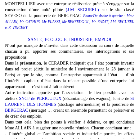
MONTPELLIER avec une entreprise réalisatrice prête à s’engager sur la
construction d’une unité pilote
(J.M. SEGUREL)
sur le site classé
SEVESO de la poudrerie de BERGERAC
.
Photo:
De droite à gauche : Mme
ALLAIN, Mr CATHUS, Mr PLAZZI, Mr BENFEDOUL, Mr RAZAT, J.M. SEGUREL
et R. VINCENT
SANTE, ECOLOGIE, INDUSTRIE, EMPLOI
N’ont pas manqué de s’inviter dans cette discussion au cours de laquelle
chacun a pu apporter ses commentaires, ses interrogations et ses
propositions.
Dans la présentation, le CERADER indiquait que l’état pourrait investir
dans tel projet (dixit le ministère de l’environnement le 28 janvier à
Paris) et que le site, comme l’entreprise appartenait à l’état … d’où
l’intérêt : capitaux d’état dans la relance possible d’une entreprise lui
appartenant … c’est tout à fait cohérent.
Autre indication apportée par l’association : le lien possible avec les
ateliers
SNCF de PERIGUEUX
(désamiantage des wagons), le site de
St
LAURENT DES HOMMES
(stockage intermédiaire) et la poudrerie de
BERGERAC
(inertage) … créant un ensemble permettant de préserver et
de créer des emplois.
Dans tout cela, bien des points à vérifier, à éclairer, ce qui conduisait
Mme ALLAIN à suggérer une nouvelle réunion. Chacun concluant sur :
- l’intérêt global et l’ambition sociale et industrielle portée, les effets