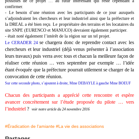
possibles de ce projet … au futur intéressant qui reste cependant à
confirmer.
- Le besoin d’une réunion avec les participants de ce jour auxquels
s’adjoindraient les chercheurs et leur industriel ainsi que la préfecture et
la DREAL a été bien reçu. Le propriétaire des terrains et les locataires du
site SNPE (EURENCO et MANUCO) devraient également participer.
- était noté également l’intérêt de la région sur un tel projet.
se chargera donc de reprendre contact avec les
Le CERADER 24
chercheurs et leur industriel (déjà venus présenter à l’association
leurs travaux) puis verra avec tous et chacun la meilleure façon de
réaliser cette réunion … vers septembre par exemple … l’idée
étant évoquée que la préfecture pourrait utilement se charger de la
convocation de cette réunion.
Sur cette seconde photo, s’ajoutent à droite, Mme DEBAYLE à gauche Mme BOEUF
Chacun des participants a apprécié cette rencontre et espère
avancer concrètement sur l’étude proposée du pilote … vers
l’industriel
?
voir notre article du 24 novembre 2016
#Éradication de l'amiante
#La vie des associations
Partager