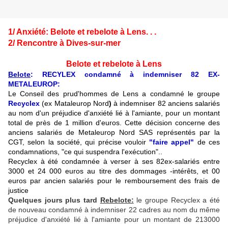
1/ Anxiété: Belote et rebelote à Lens. . .
2/ Rencontre à Dives-sur-mer
Belote et rebelote à Lens
Belote
: RECYLEX condamné à indemniser 82 EX-
METALEUROP:
Le Conseil des prud'hommes de Lens a condamné le groupe
Recyclex
(ex Mataleurop Nord
)
à indemniser 82 anciens salariés
au nom d'un préjudice d'anxiété lié à l'amiante, pour un montant
total de près de 1 million d'euros. Cette décision concerne des
anciens salariés de Metaleurop Nord SAS représentés par la
CGT, selon la société, qui précise vouloir
"faire appel"
de ces
condamnations, "ce qui suspendra l'exécution"..
Recyclex à été condamnée à verser à ses 82ex-salariés entre
3000 et 24 000 euros au titre des dommages -intérêts, et 00
euros par ancien salariés pour le remboursement des frais de
justice
Quelques jours plus tard
Rebelote:
le groupe Recyclex a été
de nouveau condamné à indemniser 22 cadres au nom du même
préjudice d'anxiété lié à l'amiante pour un montant de 213000