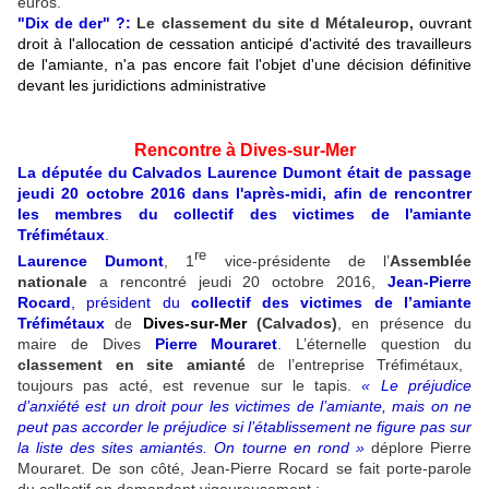
euros.
"Dix de der" ?:
Le classement du site d Métaleurop,
ouvrant
droit à l'allocation de cessation anticipé d'activité des travailleurs
de l'amiante, n'a pas encore fait l'objet d'une décision définitive
devant les juridictions administrative
Rencontre à Dives-sur-Mer
La députée du Calvados Laurence Dumont était de passage
jeudi 20 octobre 2016 dans l'après-midi, afin de rencontrer
les membres du collectif des victimes de l'amiante
Tréfimétaux
.
re
Laurence Dumont
, 1
vice-présidente de l’
Assemblée
nationale
a rencontré jeudi 20 octobre 2016,
Jean-Pierre
Rocard
, président du
collectif des victimes de l’amiante
Tréfimétaux
de
Dives-sur-Mer
(Calvados)
, en présence du
maire de Dives
Pierre Mouraret
. L’éternelle question du
classement en site amianté
de l’entreprise Tréfimétaux,
toujours pas acté, est revenue sur le tapis.
« Le préjudice
d’anxiété est un droit pour les victimes de l’amiante, mais on ne
peut pas accorder le préjudice si l’établissement ne figure pas sur
la liste des sites amiantés. On tourne en rond »
déplore Pierre
Mouraret. De son côté, Jean-Pierre Rocard se fait porte-parole
du collectif en demandant vigoureusement :