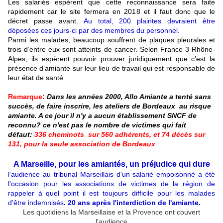
Les salariés espèrent que cette reconnaissance sera faite
rapidement car le site fermera en 2018 et il faut donc que le
décret passe avant.
Au total, 200 plaintes devraient être
déposées ces jours-ci par des membres du personnel.
Parmi les malades, beaucoup souffrent de plaques pleurales et
trois d’entre eux sont atteints de cancer. Selon France 3 Rhône-
Alpes, ils espèrent pouvoir prouver juridiquement que c’est la
présence d’amiante sur leur lieu de travail qui est responsable de
leur état de santé
Remarque:
Dans les années 2000, Allo Amiante a tenté sans
succès, de faire inscrire, les ateliers de Bordeaux au risque
amiante. A ce jour il n'y a aucun établissement SNCF de
reconnu? ce n'est pas le nombre de victimes qui fait
défaut:
336 cheminots sur 560 adhérents, et 74 décès sur
131, pour la seule association de Bordeaux
A Marseille, pour les amiantés, un préjudice qui dure
l'audience au tribunal Marseillais d'un salarié empoisonné a été
l'occasion pour les associations de victimes de la région de
rappeler à quel point il est toujours difficile pour les malades
d'être indemnisés
. 20 ans après l'interdiction de l'amiante.
Les quotidiens la Marseillaise et la Provence ont couvert
l'audience