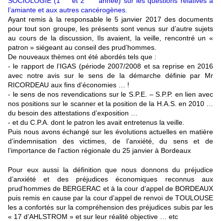
SOCIOLOGIE (1
et 2
année) sur les questions relatives à
l’amiante et aux autres cancérogènes.
Ayant remis à la responsable le 5 janvier 2017 des documents
pour tout son groupe, les présents sont venus sur d’autre sujets
au cours de la discussion, Ils avaient, la veille, rencontré un «
patron » siégeant au conseil des prud’hommes.
De nouveaux thèmes ont été abordés tels que :
- le rapport de l’IGAS (période 2007/2008 et sa reprise en 2016
avec notre avis sur le sens de la démarche définie par Mr
RICORDEAU aux fins d’économies … !
- le sens de nos revendications sur le S.P.E. – S.P.P. en lien avec
nos positions sur le scanner et la position de la H.A.S. en 2010 …
du besoin des attestations d’exposition …
- et du C.P.A. dont le patron les avait entretenus la veille.
Puis nous avons échangé sur les évolutions actuelles en matière
d’indemnisation des victimes, de l’anxiété, du sens et de
l’importance de l'action régionale du 25 janvier à Bordeaux
Pour eux aussi la définition que nous donnons du préjudice
d’anxiété et des préjudices économiques reconnus aux
prud’hommes de BERGERAC et à la cour d’appel de BORDEAUX
puis remis en cause par la cour d’appel de renvoi de TOULOUSE
les a confortés sur la compréhension des préjudices subis par les
« 17 d’AHLSTROM » et sur leur réalité objective … etc