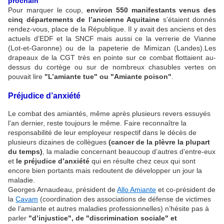
prochain
Pour marquer le coup,
environ 550 manifestants venus des
cinq départements de l’ancienne Aquitaine
s’étaient donnés
rendez-vous, place de la République. Il y avait des anciens et des
actuels d’EDF et la SNCF mais aussi ce la verrerie de Vianne
(Lot-et-Garonne) ou de la papeterie de Mimizan (Landes).Les
drapeaux de la CGT très en pointe sur ce combat flottaient au-
dessus du cortège ou sur de nombreux chasubles vertes on
pouvait lire
"L’amiante tue" ou "Amiante poison"
.
Préjudice d’anxiété
Le combat des amiantés, même après plusieurs revers essuyés
l’an dernier, reste toujours le même. Faire reconnaître la
responsabilité de leur employeur respectif dans le décès de
plusieurs dizaines de collègues
(cancer de la plèvre la plupart
du temps)
, la maladie concernant beaucoup d’autres d’entre-eux
et
le préjudice d’anxiété
qui en résulte chez ceux qui sont
encore bien portants mais redoutent de développer un jour la
maladie.
Georges Arnaudeau, président de
Allo Amiante
et co-président de
la
Cavam
(coordination des associations de défense de victimes
de l’amiante et autres maladies professionnelles) n’hésite pas à
parler
"d’injustice", de "discrimination sociale" et