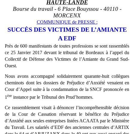
HAUTE-LANDE
Bourse du travail - 6 Place Bouyssou - 40110 -
MORCENX
COMMUNIQUE de PRESSE :
SUCCÈS DES VICTIMES DE L’AMIANTE
A EDF
Près de 600 manifestants de toutes professions se sont rassemblés
ce 25 Janvier 2017 devant le tribunal de Bordeaux à l’appel du
Collectif de Défense des Victimes de l’Amiante du Grand Sud-
Ouest.
Nous avons accompagné solidairement quarante-huit collègues
cheminots dont les dossiers de Préjudice d’Anxiété venaient en
Cour d’Appel suite à la condamnation de la SNCF prononcée en
ère
1
instance par le Tribunal des Prud’hommes.
Ce rassemblement visait à dénoncer l’incompréhensible décision
de la Cour de Cassation réservant le bénéfice du Préjudice
d’Anxiété aux seules entreprises listées ACAATA par le Ministère
du Travail. Les salariés d’EDF des anciennes centrales d’ARTIX
dans le 64 et d’ARJUZANX dans le 40 ont eux aussi engagé des