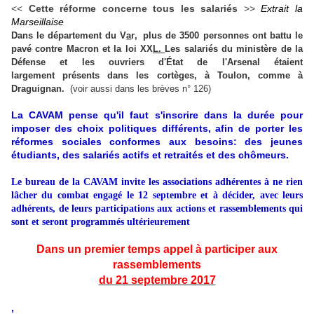
<<
Cette réforme concerne tous
les salariés
>>
Extrait la
Marseillaise
Dans le département du
V
ar
,
plu
s
d
e
350
0
per
sonnes ont battu le
Les
salariés du ministère de
la
pavé contre Macron et la loi XX
L.
Défense et les ouvriers d'État
de
l'Arsenal
étaient
largement présents d
ans les cortèges, à Toulon, comme
à
Draguignan.
(voir aussi dans les brèves n° 126)
La CAVAM pense qu'il faut s'inscrire dans la durée pour
imposer des choix politiques différents, afin de porter les
réformes sociales conformes aux besoins: des jeunes
étudiants, des salariés actifs et retraités et des chômeurs.
Le bureau de la CAVAM invite les associations adhérentes à ne rien
lâcher du combat engagé le 12 septembre et à décider, avec leurs
adhérents, de leurs participations aux actions et rassemblements qui
sont et seront programmés ultérieurement
Dans un premier temps appel à participer aux
rassemblements
du 21 septembre 2017
,