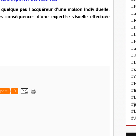
#P
e quelque peu l'acquéreur d'une maison individuelle.
#a
s conséquences d'une expertise visuelle effectuée
#M
#
#L
#P
#a
#J
#L
#s
#
#P
#I
post
0
#L
#j
#L
#J