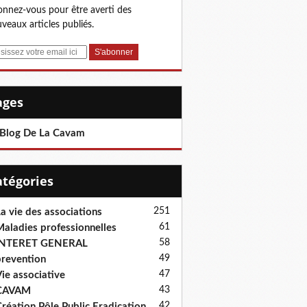
nnez-vous pour être averti des
veaux articles publiés.
Pages
 Blog De La Cavam
Catégories
251
a vie des associations
61
aladies professionnelles
58
INTERET GENERAL
49
revention
47
ie associative
43
CAVAM
42
réation Pôle Public Eradication