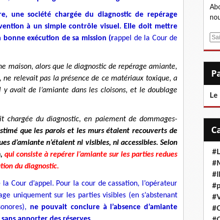
Abo
re, une société chargée du diagnostic de repérage
nou
vention à un simple contrôle visuel. Elle doit mettre
E
a bonne exécution de sa mission (r
appel de la Cour de
m
a
ne maison, alors que le diagnostic de repérage amiante,
i
 ne relevait pas la présence de ce matériaux toxique, a
l
il y avait de l’amiante dans les cloisons, et le doublage
Le
tait chargée du diagnostic, en paiement de dommages-
stimé que les parois et les murs étaient recouverts de
ues d’amiante n’étaient ni visibles, ni accessibles. Selon
#L
n,
qui consiste à repérer l’amiante sur les parties redues
#M
ation du diagnostic.
#
 la Cour d’appel. Pour la cour de cassation, l’opérateur
#p
ge uniquement sur les parties visibles (en s’abstenant
#V
sonores),
ne pouvait conclure à l’absence d’amiante
#
 sans apporter des réserves.
#C