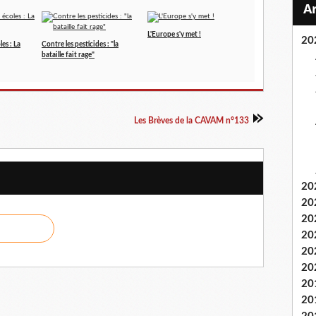
L'Europe s'y met !
20
es : La
Contre les pesticides : "la
bataille fait rage"
Les Brèves de la CAVAM n°133
20
20
20
20
20
20
20
20