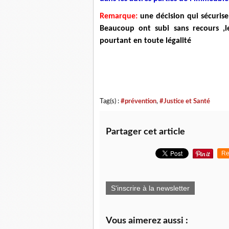
Remarque:
une décision qui sécuris
Beaucoup ont subi sans recours ,le
pourtant en toute légalité
Tag(s) :
#prévention
,
#Justice et Santé
Partager cet article
Re
S'inscrire à la newsletter
Vous aimerez aussi :