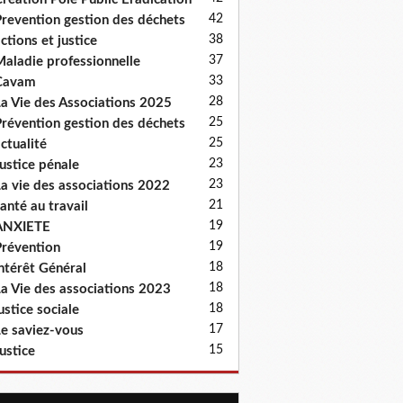
42
revention gestion des déchets
38
ctions et justice
37
aladie professionnelle
33
Cavam
28
a Vie des Associations 2025
25
révention gestion des déchets
25
ctualité
23
ustice pénale
23
a vie des associations 2022
21
anté au travail
19
ANXIETE
19
révention
18
ntérêt Général
18
a Vie des associations 2023
18
ustice sociale
17
e saviez-vous
15
ustice