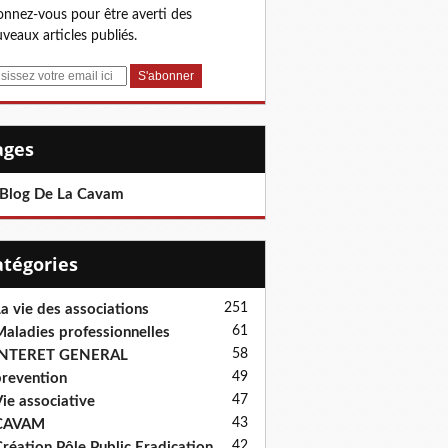
nnez-vous pour être averti des
veaux articles publiés.
Pages
 Blog De La Cavam
Catégories
251
a vie des associations
61
aladies professionnelles
58
INTERET GENERAL
49
revention
47
ie associative
43
CAVAM
42
réation Pôle Public Eradication