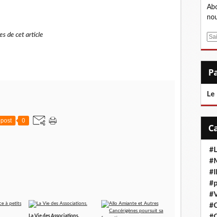
Abo
nou
es de cet article
E
m
a
i
l
Le
post
0
#L
#M
#
#p
#V
#
#C
La Vie des Associations.