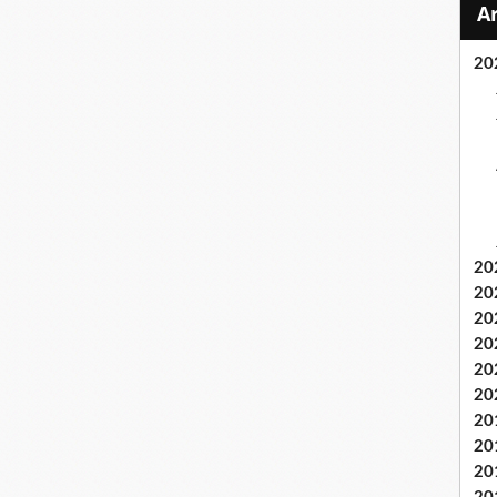
20
20
20
20
20
20
20
20
20
20