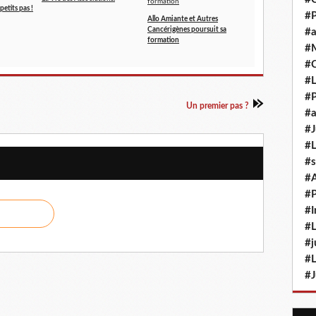
petits pas !
#P
Allo Amiante et Autres
Cancérigènes poursuit sa
#a
formation
#M
#
#L
#P
Un premier pas ?
#a
#J
#L
#s
#
#P
#I
#L
#j
#L
#J