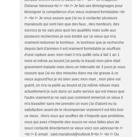
Delarue Vanessa<br /> <br /> Je fais ses témoignages pour
témoigner la compétence d'un vieux vraiment formidable.<br
/> <br /> Je vous assure que j'ai eu à contacter plusieurs
marabouts qui sont rien que des faux , des menteurs, des
escrocs je ne sais plus quoi les qualifiés mais suite aux
plusieurs recherches je suis tombé sur ce vieux qui m'a
vraiment redonner le bonheur , le bonheur que je recherche
depuis tant d'années il est vraiment formidable je souffrais
d'une rupture avec mon mari il m'a quitté cela à fait 1 an 1
mois et même au boulot j'ai perdu le travail mon père était
gravement malade mais dans un intervalle de 3 jours je vous
rassure que j'ai eu des miracles dans ma vie grasse à ce
vieux aujourd'hui je vis bien avec mon mari , mon père est
guérit, on m'a ra-pellé au boulot et j'ai même refuser mais
actuellement je suis dans un autre service qui est mieux que
l'autre vraiment je ne sais pas comment remercié ce vieux il
m'a travailler sans me prendre un euro j'ai d'abord eu la
satisfaction avant de le récompenser vraiment il est très bon
ce vieux . Alors vous qui souffrez de n'importe que problème,
vous qui avez n'importe des soucis ne vous faites plus de
souci contacté directement ce vieux voici son adresse<br />
<br /> E-email : said.marabout@outlook.fr<br /> <br /> Ou