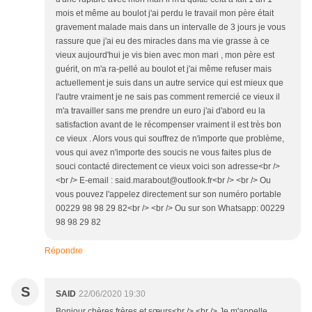
mois et même au boulot j'ai perdu le travail mon père était
gravement malade mais dans un intervalle de 3 jours je vous
rassure que j'ai eu des miracles dans ma vie grasse à ce
vieux aujourd'hui je vis bien avec mon mari , mon père est
guérit, on m'a ra-pellé au boulot et j'ai même refuser mais
actuellement je suis dans un autre service qui est mieux que
l'autre vraiment je ne sais pas comment remercié ce vieux il
m'a travailler sans me prendre un euro j'ai d'abord eu la
satisfaction avant de le récompenser vraiment il est très bon
ce vieux . Alors vous qui souffrez de n'importe que problème,
vous qui avez n'importe des soucis ne vous faites plus de
souci contacté directement ce vieux voici son adresse<br />
<br /> E-email : said.marabout@outlook.fr<br /> <br /> Ou
vous pouvez l'appelez directement sur son numéro portable
00229 98 98 29 82<br /> <br /> Ou sur son Whatsapp: 00229
98 98 29 82
Répondre
S
SAID
22/06/2020 19:30
Bonjour chères frères et sœurs<br /> <br /> Je m'appelle