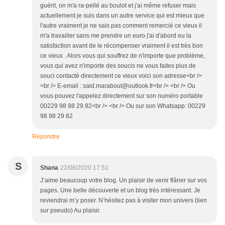
guérit, on m'a ra-pellé au boulot et j'ai même refuser mais
actuellement je suis dans un autre service qui est mieux que
l'autre vraiment je ne sais pas comment remercié ce vieux il
m'a travailler sans me prendre un euro j'ai d'abord eu la
satisfaction avant de le récompenser vraiment il est très bon
ce vieux . Alors vous qui souffrez de n'importe que problème,
vous qui avez n'importe des soucis ne vous faites plus de
souci contacté directement ce vieux voici son adresse<br />
<br /> E-email : said.marabout@outlook.fr<br /> <br /> Ou
vous pouvez l'appelez directement sur son numéro portable
00229 98 98 29 82<br /> <br /> Ou sur son Whatsapp: 00229
98 98 29 82
Répondre
S
Shana
22/06/2020 17:51
J’aime beaucoup votre blog. Un plaisir de venir flâner sur vos
pages. Une belle découverte et un blog très intéressant. Je
reviendrai m’y poser. N’hésitez pas à visiter mon univers (lien
sur pseudo) Au plaisir.