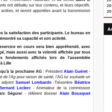
20
ants ont débattu sur leur contenu, et leurs objectifs.
20
 actées, et seront apportées avant la transmission
20
s la satisfaction des participants. Le bureau en
montré sa capacité et son activité.
’exercice en cours sera bien appréhendé, avec
é, mais aussi avec la volonté affichée par tous
es fondements affichés lors de l'assemblée
à Lille
qu'à la prochaine AG
:
Présiden
t
Alain Guéret
-
t de l'Ag pour raison de santé, l'AG lui souhaite un
e adjoint
Samuel Lombardo
-Trésorière
Béatrice
Bernard Leclerc
-
Animateur de la commission
arc Ségure
l - référent dossier
Alain Bousquet