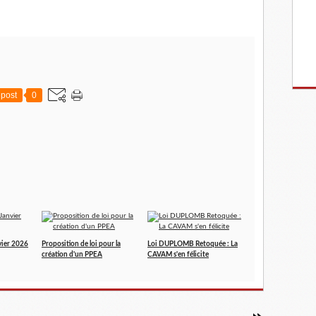
post
0
vier 2026
Proposition de loi pour la
Loi DUPLOMB Retoquée : La
création d'un PPEA
CAVAM s'en félicite