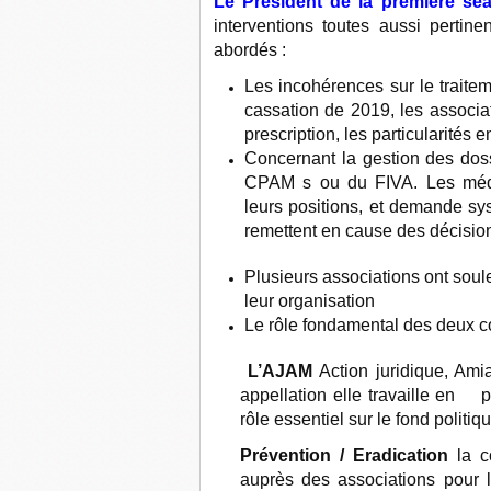
Le Président de la première sé
interventions toutes aussi pertine
abordés :
Les incohérences sur le traitem
cassation de 2019, les associat
prescription, les particularités
Concernant la gestion des dossi
CPAM s ou du FIVA. Les médec
leurs positions, et demande sy
remettent en cause des décision
Plusieurs associations ont soule
leur organisation
Le rôle fondamental des deux c
L’AJAM
Action juridique, Ami
appellation elle travaille en 
rôle essentiel sur le fond politi
Prévention / Eradication
la 
auprès des associations pour 