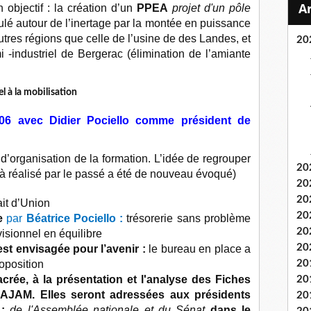
n objectif : la création d’un
PPEA
projet d'un pôle
iculé autour de l’inertage par la montée en puissance
tres régions que celle de l’usine de des Landes, et
20
 -industriel de Bergerac (élimination de l’amiante
el à la mobilisation
6 avec Didier Pociello comme président de
’organisation de la formation. L’idée de regrouper
20
jà réalisé par le passé a été de nouveau évoqué)
20
20
ait d’Union
20
ie
par
Béatrice Pociello :
trésorerie sans problème
20
isionnel en équilibre
20
est envisagée pour l’avenir :
le bureau en place a
oposition
20
crée, à la présentation et l'analyse des Fiches
20
 AJAM. Elles seront adressées aux présidents
20
 :
de l'Assemblée nationale et du Sénat
dans le