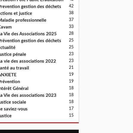
42
revention gestion des déchets
38
ctions et justice
37
aladie professionnelle
33
Cavam
28
a Vie des Associations 2025
25
révention gestion des déchets
25
ctualité
23
ustice pénale
23
a vie des associations 2022
21
anté au travail
19
ANXIETE
19
révention
18
ntérêt Général
18
a Vie des associations 2023
18
ustice sociale
17
e saviez-vous
15
ustice