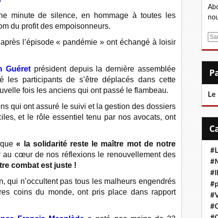
Abo
ne minute de silence, en hommage à toutes les
nou
nom du profit des empoisonneurs.
E
 après l’épisode « pandémie » ont échangé à loisir
m
a
i
n Guéret
président depuis la dernière assemblée
l
é les participants de s’être déplacés dans cette
uvelle fois les anciens qui ont passé le flambeau.
Le
s qui ont assuré le suivi et la gestion des dossiers
iles, et le rôle essentiel tenu par nos avocats, ont
é que
« la solidarité reste le maître mot de notre
#L
voir au cœur de nos réflexions le renouvellement des
#M
tre combat est juste !
#
n, qui n’occultent pas tous les malheurs engendrés
#p
tres coins du monde, ont pris place dans rapport
#V
#
#C