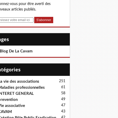
nnez-vous pour être averti des
veaux articles publiés.
Pages
 Blog De La Cavam
Catégories
251
a vie des associations
61
aladies professionnelles
58
INTERET GENERAL
49
revention
47
ie associative
43
CAVAM
42
réation Pôle Public Eradication