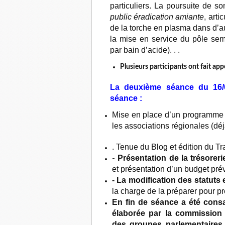
particuliers. La poursuite de so
public éradication amiante
, art
de la torche en plasma dans d’au
la mise en service du pôle semi
par bain d’acide). . .
Plusieurs participants ont fait app
La deuxième séance du 16/0
séance :
Mise en place d’un programme d
les associations régionales (dé
. Tenue du Blog et édition du Tr
Présentation de la trésorer
-
et présentation d’un budget prév
- La modification des statuts 
la charge de la préparer pour pr
En fin de séance a été consa
élaborée par la commission
des groupes parlementaires