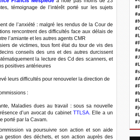
ance
Francis Mesplède
a noté pas moins de 23
ntes, témoignage de l’intérêt porté sur les sujets
#P
#a
#M
ent de l’anxiété : malgré les rendus de la Cour de
#
ions rencontrent des difficultés face aux délais de
#L
 entre l’amiante et les autres agents CMR
#P
ers de victimes, tous font état du tour de vis des
#a
ins conseils des uns et des autres durcissent
#J
stématiquement la lecture des Cd des scanners, et
#L
s positives antérieures
#s
vé leurs difficultés pour renouveler la direction de
#
#P
ommissions :
#I
#L
ante, Maladies dues au travail : sous sa nouvelle
#j
présence d’un avocat du cabinet
TTLSA.
Elle a un
#L
que porté par la Cavam.
#J
commission va poursuivre son action et son aide
la gestion des déchets, et son action auprès des