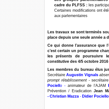
cadre du PLFSS :
les particip
Certaines modifications ont été
aux parlementaires
Les travaux se sont terminés sou
place depuis une seule année a dé
Ce qui donne l’assurance que l
c’est certain un programme charg
les présents de poursuivre l
constitutive des 4/5 octobre 2016 
Les membres du bureau élus jus
Secrétaire
Augustin Vignals
absen
prompt rétablissement -
secrétair
Pociell
o -
animateur de l'AJAM
Prévention / Eradication
Jean M
-
Christian Mazza
-
Didier Pociello