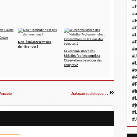
#P
#a
#M
#
#L
 Cavam
#P
Non : l'amiante n'est pas
derrière nous !
#a
La Reconnaissance des
#J
Maladies Professionnelles :
Observations de la Cour des
#L
comptes 2
#s
#
#P
#I
 Anxiété
Dialogue et dialogue. . .
#L
#j
#L
#J