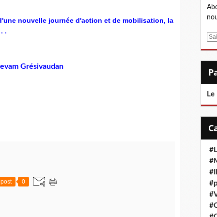
Abo
nou
d'une nouvelle journée d'action et de mobilisation, la
. .
E
m
a
Adevam Grésivaudan
i
l
Le
#L
#M
#
post
0
#p
#V
#
#C