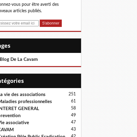
nnez-vous pour être averti des
veaux articles publiés.
Pages
 Blog De La Cavam
Catégories
251
a vie des associations
61
aladies professionnelles
58
INTERET GENERAL
49
revention
47
ie associative
43
CAVAM
42
réation Pôle Public Eradication