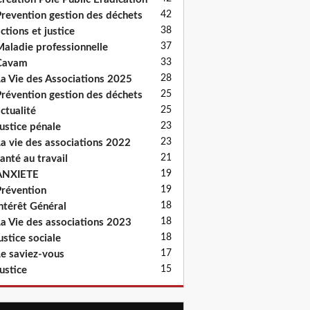
42
revention gestion des déchets
38
ctions et justice
37
aladie professionnelle
33
Cavam
28
a Vie des Associations 2025
25
révention gestion des déchets
25
ctualité
23
ustice pénale
23
a vie des associations 2022
21
anté au travail
19
ANXIETE
19
révention
18
ntérêt Général
18
a Vie des associations 2023
18
ustice sociale
17
e saviez-vous
15
ustice