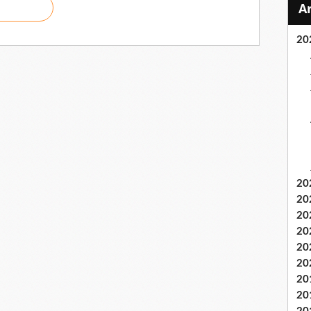
20
20
20
20
20
20
20
20
20