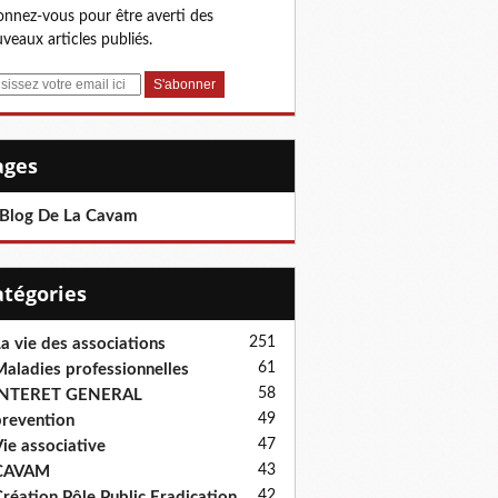
nnez-vous pour être averti des
veaux articles publiés.
Pages
 Blog De La Cavam
Catégories
251
a vie des associations
61
aladies professionnelles
58
INTERET GENERAL
49
revention
47
ie associative
43
CAVAM
42
réation Pôle Public Eradication