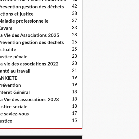
42
revention gestion des déchets
38
ctions et justice
37
aladie professionnelle
33
Cavam
28
a Vie des Associations 2025
25
révention gestion des déchets
25
ctualité
23
ustice pénale
23
a vie des associations 2022
21
anté au travail
19
ANXIETE
19
révention
18
ntérêt Général
18
a Vie des associations 2023
18
ustice sociale
17
e saviez-vous
15
ustice