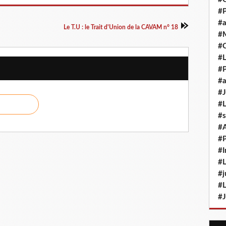
#P
#a
Le T.U : le Trait d'Union de la CAVAM n° 18
#M
#
#L
#P
#a
#J
#L
#s
#
#P
#I
#L
#j
#L
#J