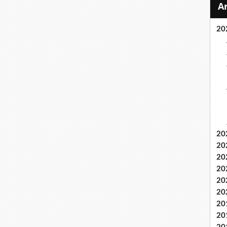
20
20
20
20
20
20
20
20
20