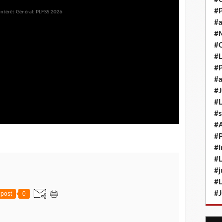
#P
#a
#M
#
#L
#P
#a
#J
#L
#s
#
#P
#I
#L
#j
#L
#J
post
0