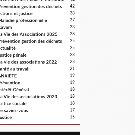
42
revention gestion des déchets
38
ctions et justice
37
aladie professionnelle
33
Cavam
28
a Vie des Associations 2025
25
révention gestion des déchets
25
ctualité
23
ustice pénale
23
a vie des associations 2022
21
anté au travail
19
ANXIETE
19
révention
18
ntérêt Général
18
a Vie des associations 2023
18
ustice sociale
17
e saviez-vous
15
ustice