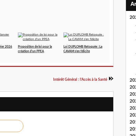
20
vier 2026
Proposition de loi pour la
Loi DUPLOMB Retoquée : La
création d'un PPEA
CAVAM s'en félicite
Intérêt Général : l'Accès à la Santé
20
20
20
20
20
20
20
20