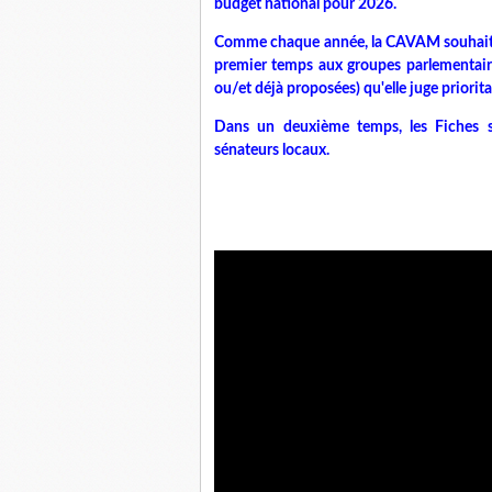
budget national pour 2026.
Comme chaque année, la CAVAM souhaite s'
premier temps aux groupes parlementaire
ou/et déjà proposées) qu'elle juge priorita
Dans un deuxième temps, les Fiches se
sénateurs locaux.