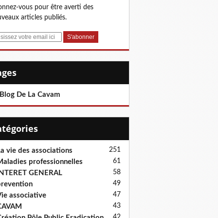
nnez-vous pour être averti des
veaux articles publiés.
Pages
 Blog De La Cavam
Catégories
251
a vie des associations
61
aladies professionnelles
58
INTERET GENERAL
49
revention
47
ie associative
43
CAVAM
42
réation Pôle Public Eradication