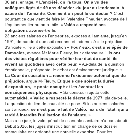
30 ans, enrage.
« L'anxiété, on l'a tous. On a vu des
collègues âgés de 49 ans décéder .du jour au lendemain, à
cause de l l'amiante
.
Comment on peut le contester ?
C'est
pourtant ce que vient de faire M" Valentine Theurier, avocate de l
l'équipementier automo- bile.
« Valéo a respecté ses
obligations avance-t-elle.
23 anciens salariés de l'entreprise, exposés à l'amiante, jusqu'en
1991, demandent que soit reconnu et indemnisé « le préjudice
d'anxiété », lié à cette exposition
« Pour' eux, c'est une épée de
Damoclès
, avance M• Marie Fleury, leur défenseure."
Ils ont
des visites régulières pour vérifier leur état de santé
,
ils
vivent au quotidien avec cette peur. »
Au-delà de la question
émotionnelle, prégnante, le débat est éminemment juridique.
«
La Cour de cassation a reconnu l'existence automatique du
préjudice
, argue M·Fleury.
Et quels que soient la durée
d'exposition, le poste occupé et les éventuel­ les
conséquences physiques. »
Sa consœur rejette cette
automaticlté.
« Valéo a respecté le décret de 1977,
plaide-t-elle.
La question du lien de causalité se pose. Si les anciens salariés
sont anxieux,
ce n'est pas le fait de Valéo, mais de l'État, qui a
tardé à interdire l'utilisation de l'amiante. »
Mais à ce jour, le volet pénal de scandale sanitaire n'a pas abouti.
Début 2016, les juges d'instruc­ tion en charge de ce dossier
tentaculaire ont ordonné une nouvelle expertise. Pour les