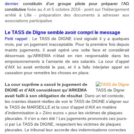
dernier:
constitutin d'un groupe pilote pour préparer l'AG
constitutive
fixée au 4 et 5 octobre 2016 - point sur l'hébergement
arrêté à Lille - préparation des documents à adresser aux
associations participative
Le TASS de DIgne semble avoir compri le message
Petit rappel
: Le TASS de DIGNE s’est signalé il y a quelques
mois, par un jugement inacceptable. Pour la première fois depuis
maints jugements, il avait opéré une volte face et considérait
désormais qu’ARKEMA n’était en rien responsable dans les
empoisonnements à l’amiante de ses salariés. La cour d’appel
d’AIX lui avait emboité le pas, et il a fallu interjeter appel en
cassation pour remettre les choses en place.
La cour suprême a cassé le jugement de
DIGNE et d’AIX considérant qu’ARKEMA
TASS de Digne
avait failli à
son obligation de résultat
. Dans un tel contexte,
les craintes étaient réelles de voir le TASS de DIGNE s’aligner sur
le TASS de MARSEILLE et la cour d’appel d’AIX en matière
d’indemnisation à « Zéro euros » pour les victimes de plaques
pleurales. Il n’en a rien été ! Les jugements prononcés ces jours-
ci par Le TASS de DIGNE, respectent les victimes de plaques
pleurales. Le tribunal leur accorde des indemnisations correctes