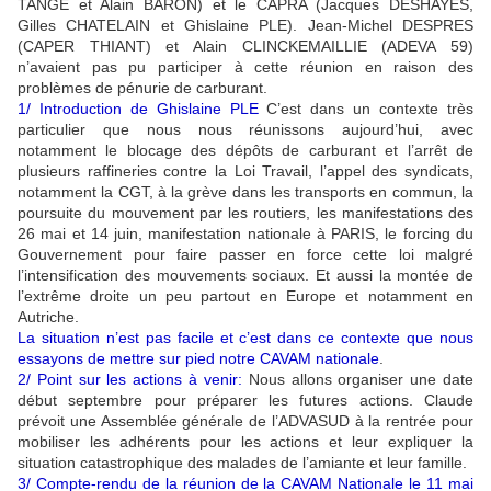
TANGE et Alain BARON) et le CAPRA (Jacques DESHAYES,
Gilles CHATELAIN et Ghislaine PLE). Jean-Michel DESPRES
(CAPER THIANT) et Alain CLINCKEMAILLIE (ADEVA 59)
n’avaient pas pu participer à cette réunion en raison des
problèmes de pénurie de carburant.
1/ Introduction de Ghislaine PLE
C’est dans un contexte très
particulier que nous nous réunissons aujourd’hui, avec
notamment le blocage des dépôts de carburant et l’arrêt de
plusieurs raffineries contre la Loi Travail, l’appel des syndicats,
notamment la CGT, à la grève dans les transports en commun, la
poursuite du mouvement par les routiers, les manifestations des
26 mai et 14 juin, manifestation nationale à PARIS, le forcing du
Gouvernement pour faire passer en force cette loi malgré
l’intensification des mouvements sociaux. Et aussi la montée de
l’extrême droite un peu partout en Europe et notamment en
Autriche.
La situation n’est pas facile et c’est dans ce contexte que nous
essayons de mettre sur pied notre CAVAM nationale
.
2/ Point sur les actions à venir:
Nous allons organiser une date
début septembre pour préparer les futures actions. Claude
prévoit une Assemblée générale de l’ADVASUD à la rentrée pour
mobiliser les adhérents pour les actions et leur expliquer la
situation catastrophique des malades de l’amiante et leur famille.
3/ Compte-rendu de la réunion de la CAVAM Nationale le 11 mai