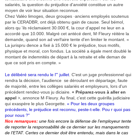
salariés, la question du préjudice d'anxiété constitue un autre
moyen de voir leur situation reconnue.
Chez Valéo limoges, deux groupes ·anciens employés soutenus
par le CERADBR, ont déjà obtenu gain de cause. Seul bémol,
alors qu 'ils réclamaient 30.000 €, la cour d'appel ne leur en a
accordé que 10.000. Malgré cet antécé­ dent, M·Fleury réitère la
demande, quand son ad­ verl!aire tente d'en limiter le montant. «
La jurispru­ dence a fixé à 15.000 € le préjudice, tous motifs,
physique et moral, con­ fondus. La société a égale­ ment doublé le
montant de indemnités de départ à la retraite et elle deman­ de
que ce soit pris en compte. »
Le délibéré sera rendu le l"' juillet
. C'est un juge professionnel qui
rendra la décision, l'audience se déroulant en départage, faute
de majorité, entre les collèges salariés et employeurs, lors d'un
précédent rendez-vous ju­ diciaire.
« Préparez-vous à aller en
appel
>, annonce M·Fleury. Au final, c'est cette guérilla judiciaire
qui exaspère le plus Georgette.
« Pour les deux groupes
précédents, le préjudice est reconnu, peste-t-elle. Pou r quoi pas
pour nous ?"
Nos remarques:
une fois encore la défense de l'employeur tente
de reporter la responsabilité de ce dernier sur les manquements
de l'ETAT. Certes ce dernier doit être entendu, mais dans le cas