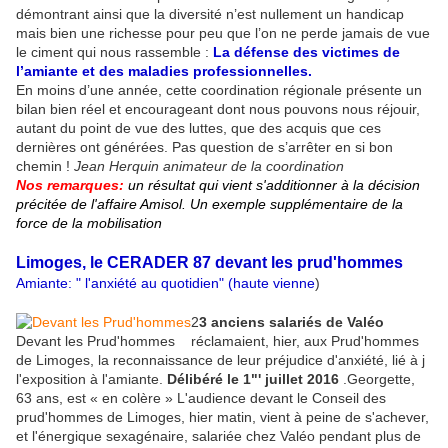
démontrant ainsi que la diversité n’est nullement un handicap
mais bien une richesse pour peu que l’on ne perde jamais de vue
le ciment qui nous rassemble :
La défense des victimes de
l’amiante et des maladies professionnelles.
En moins d’une année, cette coordination régionale présente un
bilan bien réel et encourageant dont nous pouvons nous réjouir,
autant du point de vue des luttes, que des acquis que ces
dernières ont générées. Pas question de s’arrêter en si bon
chemin !
Jean Herquin animateur de la coordination
Nos remarques:
un résultat qui vient s'additionner à la décision
précitée de l'affaire Amisol. Un exemple supplémentaire de la
force de la mobilisation
Limoges, le CERADER 87 devant les prud'hommes
Amiante: " l'anxiété au quotidien" (haute vienne
)
2
3 anciens salariés de Valéo
Devant les Prud'hommes
réclamaient, hier, aux Prud'hommes
de Limoges, la reconnaissance de leur préjudice d'anxiété, lié à j
l'exposition à l'amiante.
Délibéré le 1"' juillet 2016
.Georgette,
63 ans, est « en colère » L'audience devant le Conseil des
prud'hommes de Limoges, hier matin, vient à peine de s'achever,
et l'énergique sexagénaire, salariée chez Valéo pendant plus de