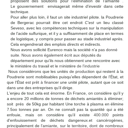
proposent des solutions pour l'élimination de l'amiante
.
Le gouvernement
envisagerait même d'investir dans cette
technique.
Pour aller plus loin, il faut un site industriel pilote. la Poudrerie
de Bergerac pourrait être cet endroit
C'est
un lieu classé
Seveso, avec les
compétences techniques sur la manipulation
de l'acide sulfurique, et il y a suffisam
ment de place en termes
de logistique, y compris pour passer au stade industriel
après.
Cela engendrerait des emplois
directs
et indirects.
Nous avons sollicité Eurenco mais
la société n'a
pas donné
suite. Nous avons également écrit aux
dépu
tés du
département pour qu'ils nous obtiennent une rencontre avec
le ministère
du
travail et
l
e
m
inistère
de l'industrie
Nous considérons que les unités
de produc
tion qui restent
à la
Poudrerie sont mobilisables puis
qu'elles dépendent de l'État, et
que l'État
est prêt à finan
cer une unité pilote, autant que ce soit
dans une des entreprises qu'il
dirige.
L'enjeu de tout cela est énorme.
En France, on consi­dère qu'il y
a encore 20 millions de tonnes de déchets
amiantés à éliminer;
soit prés de 50kg par habitant
Une
torche à plasma en élimine
7.5oo tonnes
par an.
On ne connaît pas la quantité qui a été
enfouie, mais on consi
dère qu'il existe
400.000
points
d'enfouissement de déchets dangereux.et cancérogènes,
principalement de
l'amiante, sur le territoire, dont de nombreux