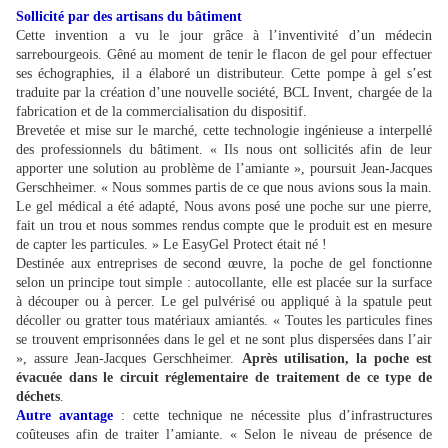
Sollicité par des artisans du bâtiment
Cette invention a vu le jour grâce à l’inventivité d’un médecin
sarrebourgeois. Gêné au moment de tenir le flacon de gel pour effectuer
ses échographies, il a élaboré un distributeur. Cette pompe à gel s’est
traduite par la création d’une nouvelle société, BCL Invent, chargée de la
fabrication et de la commercialisation du dispositif.
Brevetée et mise sur le marché, cette technologie ingénieuse a interpellé
des professionnels du bâtiment. « Ils nous ont sollicités afin de leur
apporter une solution au problème de l’amiante », poursuit Jean-Jacques
Gerschheimer. « Nous sommes partis de ce que nous avions sous la main.
Le gel médical a été adapté, Nous avons posé une poche sur une pierre,
fait un trou et nous sommes rendus compte que le produit est en mesure
de capter les particules. » Le EasyGel Protect était né !
Destinée aux entreprises de second œuvre, la poche de gel fonctionne
selon un principe tout simple : autocollante, elle est placée sur la surface
à découper ou à percer. Le gel pulvérisé ou appliqué à la spatule peut
décoller ou gratter tous matériaux amiantés. « Toutes les particules fines
se trouvent emprisonnées dans le gel et ne sont plus dispersées dans l’air
», assure Jean-Jacques Gerschheimer.
Après utilisation, la poche est
évacuée dans le circuit réglementaire de traitement de ce type de
déchets
.
Autre avantage
: cette technique ne nécessite plus d’infrastructures
coûteuses afin de traiter l’amiante. « Selon le niveau de présence de