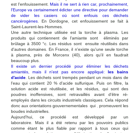
est l'enfouissement.
Mais il ne sert à rien car, prochainement,
l'Europe va certainement édicter une directive pour demander
de vider les casiers où sont
enfouis ces déchets
cancérogènes
. En Dordogne, cet enfouissement se fait
à
Saint-Laurent-les-Hommes.
Une autre technique utilisée est la torche à plasma.
Les
produits qui contiennent de l'amiante sont éliminés par
brûlage à 3500
°c.
Les
résidus sont ensuite réuti­lisés dans
d'autres domaines. En France, il n'existe
qu'une
seule torche
à plasma, près de Morcenx (40), alors qu'il en
faudrait
beaucoup plus.
Il existe un dernier procédé pour éliminer les déchets
amiantés, mais il n'est pas encore appliqué:
les bains
d'acide
. Les déchets sont trempés pendant un mois dans de
l'eau
qui contient 20 % d'acide sulfurique. Puis on filtre, la
solution acide est réutilisée, et les résidus,
qui sont des
poudres inoffensives, sont retravaillés avant d'être ré-
employés dans les circuits industriels classiques. Cela répond
donc aux orientations gouvernementales
qui
,
promeuvent les
boudes industrielles.
Aujourd'hui, ce procédé
est développé par un
laboratoire. Mais il a été retenu
par les pouvoirs publics
comme étant le plus fiable par rapport à tous ceux qui