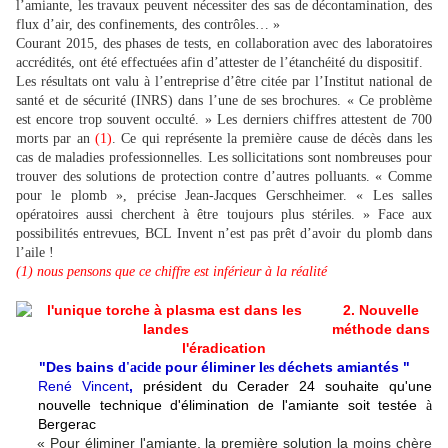
l’amiante, les travaux peuvent nécessiter des sas de décontamination, des
flux d’air, des confinements, des contrôles… »
Courant 2015, des phases de tests, en collaboration avec des laboratoires
accrédités, ont été effectuées afin d’attester de l’étanchéité du dispositif.
Les résultats ont valu à l’entreprise d’être citée par l’Institut national de
santé et de sécurité (INRS) dans l’une de ses brochures. « Ce problème
est encore trop souvent occulté. » Les derniers chiffres attestent de 700
morts par an
(1)
. Ce qui représente la première cause de décès dans les
cas de maladies professionnelles. Les sollicitations sont nombreuses pour
trouver des solutions de protection contre d’autres polluants. « Comme
pour le plomb », précise Jean-Jacques Gerschheimer. « Les salles
opératoires aussi cherchent à être toujours plus stériles. » Face aux
possibilités entrevues, BCL Invent n’est pas prêt d’avoir du plomb dans
l’aile !
(1) nous pensons que ce chiffre est inférieur à la réalité
2. Nouvelle
méthode dans
l'éradication
"Des
bains
pour
éliminer
déchets
amiantés "
d'acide
les
René Vincent
,
président du Cerader 24 souhaite qu'une
nouvelle technique d'élimination de l'amiante soit testée
à
Bergerac
« Pour éliminer l'amiante, la première solution la
moins chère