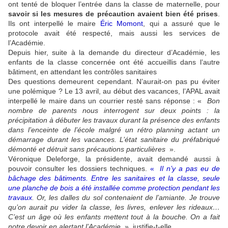
ont tenté de bloquer l’entrée dans la classe de maternelle, pour
savoir si les mesures de précaution avaient bien été prises
.
Ils ont interpellé le maire
Éric Momont
, qui a assuré que le
protocole avait été respecté, mais aussi les services de
l’Académie.
Depuis hier, suite à la demande du directeur d’Académie, les
enfants de la classe concernée ont été accueillis dans l’autre
bâtiment, en attendant les contrôles sanitaires
Des questions demeurent cependant. N’aurait-on pas pu éviter
une polémique ? Le 13 avril, au début des vacances, l’APAL avait
interpellé le maire dans un courrier resté sans réponse : «
Bon
nombre de parents nous interrogent sur deux points : la
précipitation à débuter les travaux durant la présence des enfants
dans l’enceinte de l’école malgré un rétro planning actant un
démarrage durant les vacances. L’état sanitaire du préfabriqué
démonté et détruit sans précautions particulières
».
Véronique Deleforge, la présidente, avait demandé aussi à
pouvoir consulter les dossiers techniques.
«
Il n’y a pas eu de
bâchage des bâtiments.
Entre les sanitaires et la classe, seule
une planche de bois a été installée comme protection pendant les
travaux
. Or, les dalles du sol contenaient de l’amiante. Je trouve
qu’on aurait pu vider la classe, les livres, enlever les rideaux…
C’est un âge où les enfants mettent tout à la bouche. On a fait
notre devoir en alertant l’Académie
», justifie-t-elle.