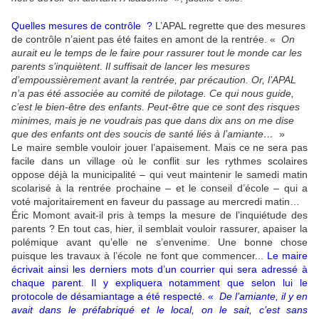
Quelles mesures de contrôle ?
L’APAL regrette que des mesures
de contrôle n’aient pas été faites en amont de la rentrée. «
On
aurait eu le temps de le faire pour rassurer tout le monde car les
parents s’inquiètent. Il suffisait de lancer les mesures
d’empoussièrement avant la rentrée, par précaution. Or, l’APAL
n’a pas été associée au comité de pilotage.
Ce qui nous guide,
c’est le bien-être des enfants. Peut-être que ce sont des risques
minimes, mais je ne voudrais pas que dans dix ans on me dise
que des enfants ont des soucis de santé liés à l’amiante…
»
Le maire semble vouloir jouer l’apaisement. Mais ce ne sera pas
facile dans un village où le conflit sur les rythmes scolaires
oppose déjà la municipalité – qui veut maintenir le samedi matin
scolarisé à la rentrée prochaine – et le conseil d’école – qui a
voté majoritairement en faveur du passage au mercredi matin…
Éric Momont avait-il pris à temps la mesure de l’inquiétude des
parents ? En tout cas, hier, il semblait vouloir rassurer, apaiser la
polémique avant qu’elle ne s’envenime. Une bonne chose
puisque les travaux à l’école ne font que commencer...
Le maire
écrivait ainsi les derniers mots d’un courrier qui sera adressé à
chaque parent. Il y expliquera notamment que selon lui le
protocole de désamiantage a été respecté. «
De l’amiante, il y en
avait dans le préfabriqué et le local, on le sait, c’est sans