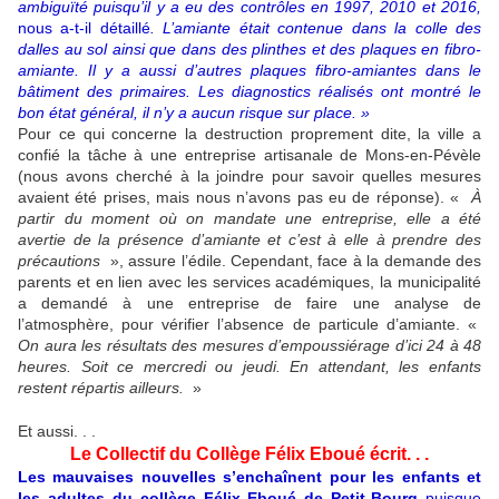
ambiguïté puisqu’il y a eu des contrôles en 1997, 2010 et 2016,
nous a-t-il détaillé
. L’amiante était contenue dans la colle des
dalles au sol ainsi que dans des plinthes et des plaques en fibro-
amiante. Il y a aussi d’autres plaques fibro-amiantes dans le
bâtiment des primaires. Les diagnostics réalisés ont montré le
bon état général, il n’y a aucun risque sur place. »
Pour ce qui concerne la destruction proprement dite, la ville a
confié la tâche à une entreprise artisanale de Mons-en-Pévèle
(nous avons cherché à la joindre pour savoir quelles mesures
avaient été prises, mais nous n’avons pas eu de réponse). «
À
partir du moment où on mandate une entreprise, elle a été
avertie de la présence d’amiante et c’est à elle à prendre des
précautions
», assure l’édile. Cependant, face à la demande des
parents et en lien avec les services académiques, la municipalité
a demandé à une entreprise de faire une analyse de
l’atmosphère, pour vérifier l’absence de particule d’amiante. «
On aura les résultats des mesures d’empoussiérage d’ici 24 à 48
heures. Soit ce mercredi ou jeudi. En attendant, les enfants
restent répartis ailleurs.
»
Et aussi. . .
Le Collectif du Collège Félix Eboué écrit. . .
Les mauvaises nouvelles s’enchaînent pour les enfants et
les adultes du collège Félix Eboué de Petit-Bourg
puisque