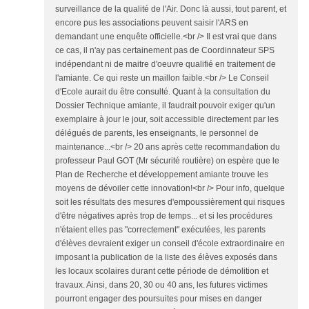
surveillance de la qualité de l'Air. Donc là aussi, tout parent, et
encore pus les associations peuvent saisir l'ARS en
demandant une enquête officielle.<br /> Il est vrai que dans
ce cas, il n'ay pas certainement pas de Coordinnateur SPS
indépendant ni de maitre d'oeuvre qualifié en traitement de
l'amiante. Ce qui reste un maillon faible.<br /> Le Conseil
d'Ecole aurait du être consulté. Quant à la consultation du
Dossier Technique amiante, il faudrait pouvoir exiger qu'un
exemplaire à jour le jour, soit accessible directement par les
délégués de parents, les enseignants, le personnel de
maintenance...<br /> 20 ans après cette recommandation du
professeur Paul GOT (Mr sécurité routière) on espère que le
Plan de Recherche et développement amiante trouve les
moyens de dévoiler cette innovation!<br /> Pour info, quelque
soit les résultats des mesures d'empoussièrement qui risques
d'être négatives après trop de temps... et si les procédures
n'étaient elles pas "correctement" exécutées, les parents
d'élèves devraient exiger un conseil d'école extraordinaire en
imposant la publication de la liste des élèves exposés dans
les locaux scolaires durant cette période de démolition et
travaux. Ainsi, dans 20, 30 ou 40 ans, les futures victimes
pourront engager des poursuites pour mises en danger