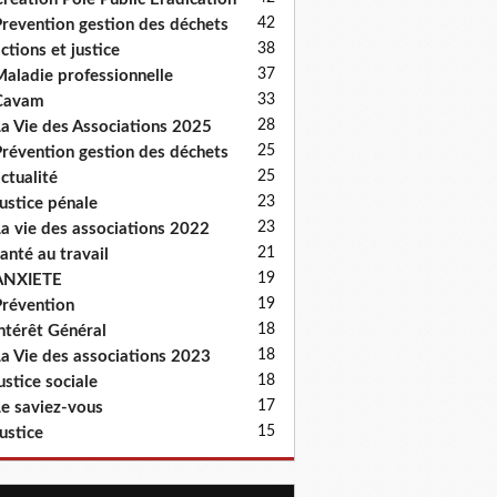
42
revention gestion des déchets
38
ctions et justice
37
aladie professionnelle
33
Cavam
28
a Vie des Associations 2025
25
révention gestion des déchets
25
ctualité
23
ustice pénale
23
a vie des associations 2022
21
anté au travail
19
ANXIETE
19
révention
18
ntérêt Général
18
a Vie des associations 2023
18
ustice sociale
17
e saviez-vous
15
ustice