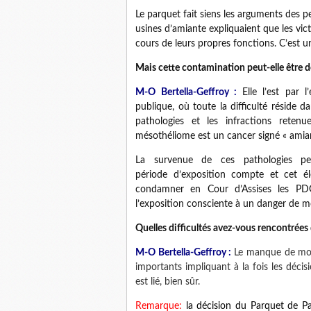
Le parquet fait siens les arguments des 
usines d’amiante expliquaient que les vi
cours de leurs propres fonctions. C’est u
Mais cette contamination peut-elle être 
M-O Bertella-Geffroy :
Elle l’est par 
publique, où toute la difficulté réside d
pathologies et les infractions retenu
mésothéliome est un cancer signé « amian
La survenue de ces pathologies peu
période d’exposition compte et cet élé
condamner en Cour d’Assises les PDG d
l’exposition consciente à un danger de m
Quelles difficultés avez-vous rencontrées 
M-O Bertella-Geffroy :
Le manque de moye
importants impliquant à la fois les décisi
est lié, bien sûr.
Remarque:
la décision du Parquet de Pa