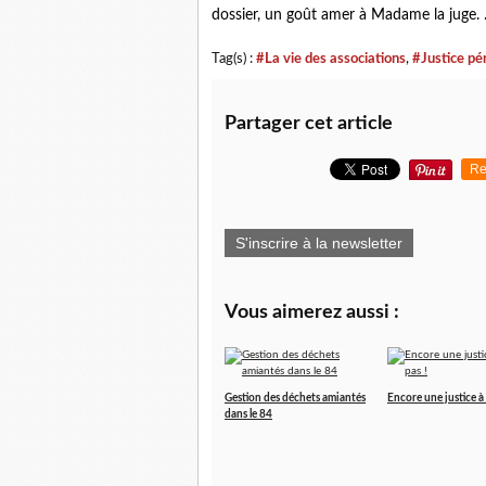
dossier, un goût amer à Madame la juge. .
Tag(s) :
#La vie des associations
,
#Justice pé
Partager cet article
Re
S'inscrire à la newsletter
Vous aimerez aussi :
Gestion des déchets amiantés
Encore une justice à 
dans le 84