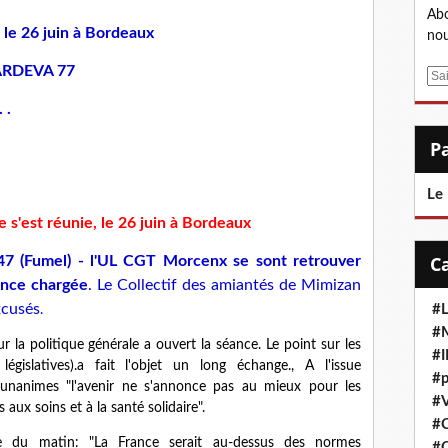
Abo
 le 26 juin à Bordeaux
nou
l'ARDEVA 77
E
m
 .
a
i
l
Le
s'est réunie, le 26 juin à Bordeaux
 47 (Fumel) - l'UL CGT Morcenx se sont retrouver
once chargée
. Le Collectif des amiantés de Mimizan
xcusés
#L
.
#M
la politique générale a ouvert la séance. Le point sur les
#
 législatives).a fait l'objet un long échange., A l'issue
#p
 unanimes "l'avenir ne s'annonce pas au mieux pour les
#V
 aux soins et à la santé solidaire".
#
e du matin: "La France serait au-dessus des normes
#C