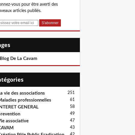
nnez-vous pour être averti des
veaux articles publiés.
Pages
 Blog De La Cavam
Catégories
251
a vie des associations
61
aladies professionnelles
58
INTERET GENERAL
49
revention
47
ie associative
43
CAVAM
42
réation Pôle Public Eradication