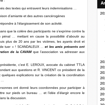
ne :
nés des textes qui entravent leurs indemnisations …
20
poison d’amiante et des autres cancérogènes
répondre à l’élargissement de son activité.
ns que la colère des participants ne s’exprime contre la
u pénal … mettant en cause la possibilité d’aboutir au
is plus de 20 ans par les victimes, les ayants droit et
mis de tuer » ! SCANDALEUX …
et les amis présents ont
ration de la CAVAM
que l’association va adresser aux
20
 présidente, c’est E. LEROUX, avocate du cabinet TTLA
20
épondant aux questions et R. VINCENT co président de la
20
 quelques explications sur la création de la coordination
20
é …
20
personnes ont donné leurs coordonnées pour participer à
20
re sur pieds un bureau … et l’idée d’élargir encore le
20
dans la discussion.
20