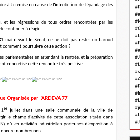
re à la remise en cause de l'interdiction de l'épandage des
#P
#a
#M
s, et les régressions de tous ordres rencontrées par les
#
de continuer à réagir.
#L
 31 mai devant le Sénat, ce ne doit pas rester un baroud
#P
 comment poursuivre cette action ?
#a
#J
es parlementaires en attendant la rentrée, et la préparation
 ont concrétisé cette rencontre très positive
#L
#s
#
#P
#I
que Organisée par l'ARDEVA 77
#L
#j
er
 1
juillet dans une salle communale de la ville de
#L
r le champ d’activité de cette association située dans
#J
où les activités industrielles porteuses d’exposition à
nt encore nombreuses.